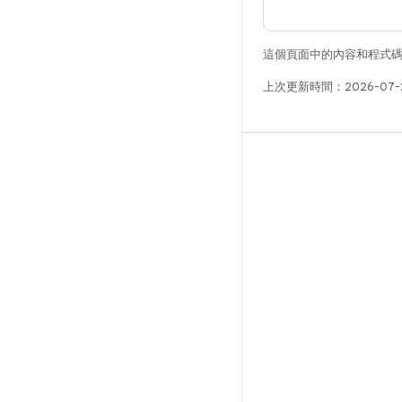
這個頁面中的內容和程式
上次更新時間：2026-07-
版本
Android 程式庫
相關規定
下載程式碼
預覽二進位檔
原廠映像檔
驅動程式二進位檔