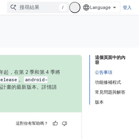
/
登入
這個頁面中的內
容
，在第 2 季和第 4 季將
公告事項
release
。
android-
功能修補程式
始碼計畫的最新版本。詳情請
常見問題與解答
版本
這對你有幫助嗎？