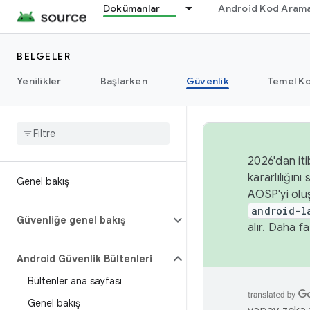
Dokümanlar
Android Kod Arama
BELGELER
Yenilikler
Başlarken
Güvenlik
Temel Ko
2026'dan iti
kararlılığı
Genel bakış
AOSP'yi olu
android-l
Güvenliğe genel bakış
alır. Daha fa
Android Güvenlik Bültenleri
Bültenler ana sayfası
Genel bakış