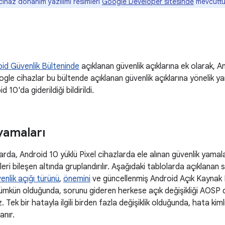
ihaz donanım yazılımı resimleri
Google Developer sitesinde
mevcuttu
oid Güvenlik Bülteninde
açıklanan güvenlik açıklarına ek olarak, 
le cihazlar bu bültende açıklanan güvenlik açıklarına yönelik yam
 10'da giderildiği bildirildi.
yamaları
arda, Android 10 yüklü Pixel cihazlarda ele alınan güvenlik yamala
kleri bileşen altında gruplandırılır. Aşağıdaki tablolarda açıklanan so
enlik açığı türünü
,
önemini
ve güncellenmiş Android Açık Kaynak 
Mümkün olduğunda, sorunu gideren herkese açık değişikliği AOSP değ
z. Tek bir hatayla ilgili birden fazla değişiklik olduğunda, hata kim
anır.