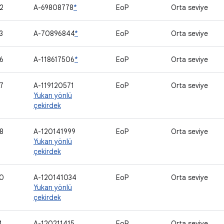
2
A-69808778
*
EoP
Orta seviye
3
A-70896844
*
EoP
Orta seviye
6
A-118617506
*
EoP
Orta seviye
7
A-119120571
EoP
Orta seviye
Yukarı yönlü
çekirdek
8
A-120141999
EoP
Orta seviye
Yukarı yönlü
çekirdek
0
A-120141034
EoP
Orta seviye
Yukarı yönlü
çekirdek
1
A-120211415
EoP
Orta seviye