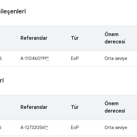
leşenleri
Önem
Referanslar
Tür
derecesi
6
A-110460199
*
EoP
Orta seviye
ri
Önem
Referanslar
Tür
derecesi
6
A-127320561
*
EoP
Orta seviye