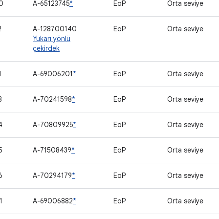
0
A-65123745
*
EoP
Orta seviye
2
A-128700140
EoP
Orta seviye
Yukarı yönlü
çekirdek
1
A-69006201
*
EoP
Orta seviye
3
A-70241598
*
EoP
Orta seviye
4
A-70809925
*
EoP
Orta seviye
5
A-71508439
*
EoP
Orta seviye
6
A-70294179
*
EoP
Orta seviye
1
A-69006882
*
EoP
Orta seviye