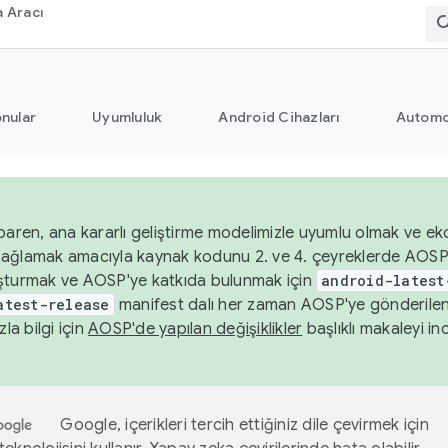
 Aracı
nular
Uyumluluk
Android Cihazları
Automo
baren, ana kararlı geliştirme modelimizle uyumlu olmak ve ek
nı sağlamak amacıyla kaynak kodunu 2. ve 4. çeyreklerde AOSP
şturmak ve AOSP'ye katkıda bulunmak için
android-latest
atest-release
manifest dalı her zaman AOSP'ye gönderile
zla bilgi için
AOSP'de yapılan değişiklikler
başlıklı makaleyi inc
Google, içerikleri tercih ettiğiniz dile çevirmek için