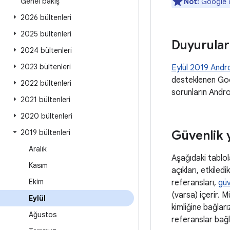
Genel bakış
Not:
Google c
2026 bültenleri
2025 bültenleri
Duyurular
2024 bültenleri
2023 bültenleri
Eylül 2019 Andr
desteklenen Goog
2022 bültenleri
sorunların Android
2021 bültenleri
2020 bültenleri
2019 bültenleri
Güvenlik 
Aralık
Aşağıdaki tablol
Kasım
açıkları, etkiledi
Ekim
referansları,
güv
(varsa) içerir. 
Eylül
kimliğine bağları
Ağustos
referanslar bağl