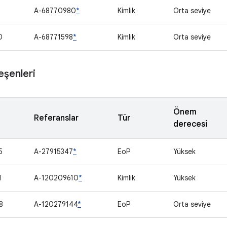
1
A-68770980
*
Kimlik
Orta seviye
0
A-68771598
*
Kimlik
Orta seviye
eşenleri
Önem
Referanslar
Tür
derecesi
5
A-27915347
*
EoP
Yüksek
1
A-120209610
*
Kimlik
Yüksek
8
A-120279144
*
EoP
Orta seviye