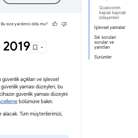
Qualcomm
kapalı kaynak
bileşenleri
Bu size yardımcı oldu mu?
İşlevsel yamalar
Sık sorulan
l 2019
sorular ve
yanıtları
Sürümler
güvenlik açıkları ve işlevsel
i güvenlik yaması düzeyleri, bu
 cihazın güvenlik yaması düzeyini
ncelleme
bölümüne bakın.
alacak. Tüm müşterilerimizi,