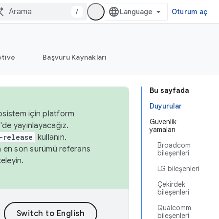
/
Oturum aç
tive
Başvuru Kaynakları
Bu sayfada
Duyurular
osistem için platform
Güvenlik
'de yayınlayacağız.
yamaları
-release
kullanın.
Broadcom
n en son sürümü referans
bileşenleri
eleyin.
LG bileşenleri
Çekirdek
bileşenleri
Qualcomm
bileşenleri