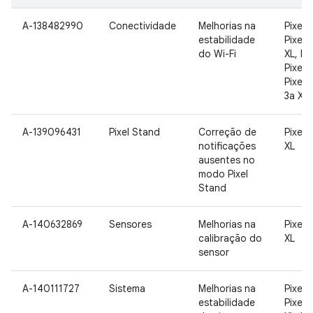
A-138482990
Conectividade
Melhorias na
Pixel, 
estabilidade
Pixel 2
do Wi-Fi
XL, Pix
Pixel 3
Pixel 3
3a XL
A-139096431
Pixel Stand
Correção de
Pixel 3
notificações
XL
ausentes no
modo Pixel
Stand
A-140632869
Sensores
Melhorias na
Pixel 3
calibração do
XL
sensor
A-140111727
Sistema
Melhorias na
Pixel, 
estabilidade
Pixel 2