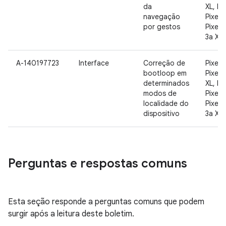
da
XL, Pix
navegação
Pixel 3
por gestos
Pixel 3
3a XL
A-140197723
Interface
Correção de
Pixel, 
bootloop em
Pixel 2
determinados
XL, Pix
modos de
Pixel 3
localidade do
Pixel 3
dispositivo
3a XL
Perguntas e respostas comuns
Esta seção responde a perguntas comuns que podem
surgir após a leitura deste boletim.