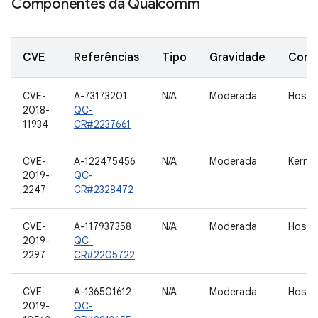
Componentes da Qualcomm
CVE
Referências
Tipo
Gravidade
Comp
CVE-
A-73173201
N/A
Moderada
Host 
2018-
QC-
11934
CR#2237661
CVE-
A-122475456
N/A
Moderada
Kernel
2019-
QC-
2247
CR#2328472
CVE-
A-117937358
N/A
Moderada
Host 
2019-
QC-
2297
CR#2205722
CVE-
A-136501612
N/A
Moderada
Host 
2019-
QC-