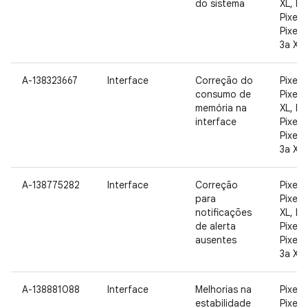
do sistema
XL, Pix
Pixel 3
Pixel 3
3a XL
A-138323667
Interface
Correção do
Pixel, 
consumo de
Pixel 2
memória na
XL, Pix
interface
Pixel 3
Pixel 3
3a XL
A-138775282
Interface
Correção
Pixel, 
para
Pixel 2
notificações
XL, Pix
de alerta
Pixel 3
ausentes
Pixel 3
3a XL
A-138881088
Interface
Melhorias na
Pixel, 
estabilidade
Pixel 2