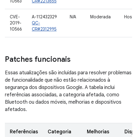
10563
CR#2213655
CVE-
A-112432329
N/A
Moderada
Host 
2019-
QC-
10566
CR#2312995
Patches funcionais
Essas atualizações são incluídas para resolver problemas
de funcionalidade que não estão relacionados à
segurança dos dispositivos Google. A tabela inclui
referências associadas, a categoria afetada, como
Bluetooth ou dados móveis, melhorias e dispositivos
afetados.
Referências
Categoria
Melhorias
Dispo