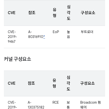
심
유
CVE
참조
각
구성요소
형
도
CVE-
A-
EoP
높
부트로더
2019-
80316910
*
음
9467
커널 구성요소
심
유
CVE
참조
각
구성요소
형
도
CVE-
A-
RCE
보
Broadcom 펌
2019-
130375182
통
웨어