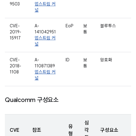
9503
업스트림 커
널
CVE-
A-
EoP
보
블루투스
2019-
141042951
통
15917
업스트림 커
널
CVE-
A-
ID
보
암호화
2018-
110871389
통
1108
업스트림 커
널
Qualcomm 구성요소
심
유
CVE
참조
각
구성요소
형