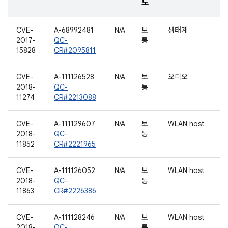
도
CVE-
A-68992481
N/A
보
생태계
2017-
QC-
통
15828
CR#2095811
CVE-
A-111126528
N/A
보
오디오
2018-
QC-
통
11274
CR#2213088
CVE-
A-111129607
N/A
보
WLAN host
2018-
QC-
통
11852
CR#2221965
CVE-
A-111126052
N/A
보
WLAN host
2018-
QC-
통
11863
CR#2226386
CVE-
A-111128246
N/A
보
WLAN host
2018-
QC-
통