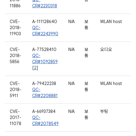
11886
CR#2230318
CVE-
A-111128640
N/A
보
WLAN host
2018-
QC-
통
11903
CR#2243990
CVE-
A-77528410
N/A
보
오디오
2018-
QC-
통
5856
CR#1092859
[
2
]
CVE-
A-79422238
N/A
보
WLAN host
2018-
QC-
통
5911
CR#2208881
CVE-
A-66937384
N/A
보
부팅
2017-
QC-
통
11078
CR#2078549