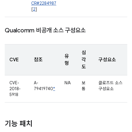
CR#2284987
[
2
]
Qualcomm 비공개 소스 구성요소
심
유
CVE
참조
각
구성요소
형
도
CVE-
A-
N/A
보
클로즈드 소스
2018-
79419740
*
통
구성요소
5918
기능 패치