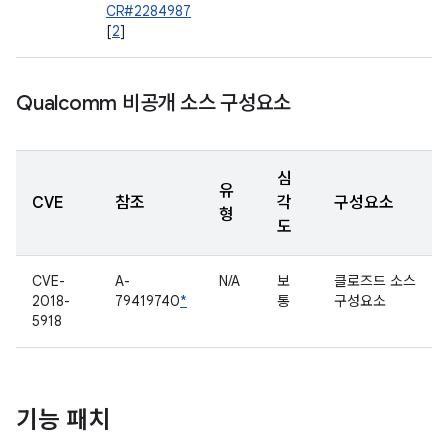
CR#2284987
[
2
]
Qualcomm 비공개 소스 구성요소
심
유
CVE
참조
각
구성요소
형
도
CVE-
A-
N/A
보
클로즈드 소스
2018-
79419740
*
통
구성요소
5918
기능 패치