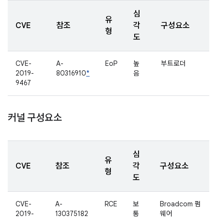
심
유
CVE
참조
각
구성요소
형
도
CVE-
A-
EoP
높
부트로더
2019-
80316910
*
음
9467
커널 구성요소
심
유
CVE
참조
각
구성요소
형
도
CVE-
A-
RCE
보
Broadcom 펌
2019-
130375182
통
웨어