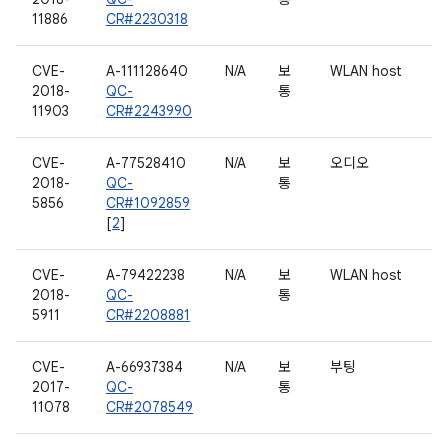
11886
CR#2230318
CVE-
A-111128640
N/A
보
WLAN host
2018-
QC-
통
11903
CR#2243990
CVE-
A-77528410
N/A
보
오디오
2018-
QC-
통
5856
CR#1092859
[
2
]
CVE-
A-79422238
N/A
보
WLAN host
2018-
QC-
통
5911
CR#2208881
CVE-
A-66937384
N/A
보
부팅
2017-
QC-
통
11078
CR#2078549