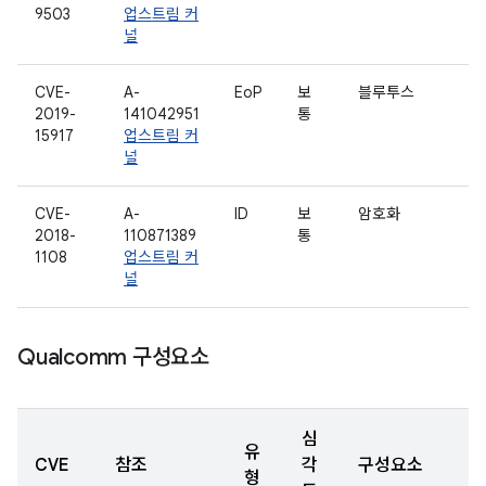
9503
업스트림 커
널
CVE-
A-
EoP
보
블루투스
2019-
141042951
통
15917
업스트림 커
널
CVE-
A-
ID
보
암호화
2018-
110871389
통
1108
업스트림 커
널
Qualcomm 구성요소
심
유
CVE
참조
각
구성요소
형