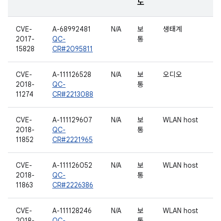
도
CVE-
A-68992481
N/A
보
생태계
2017-
QC-
통
15828
CR#2095811
CVE-
A-111126528
N/A
보
오디오
2018-
QC-
통
11274
CR#2213088
CVE-
A-111129607
N/A
보
WLAN host
2018-
QC-
통
11852
CR#2221965
CVE-
A-111126052
N/A
보
WLAN host
2018-
QC-
통
11863
CR#2226386
CVE-
A-111128246
N/A
보
WLAN host
2018-
QC-
통