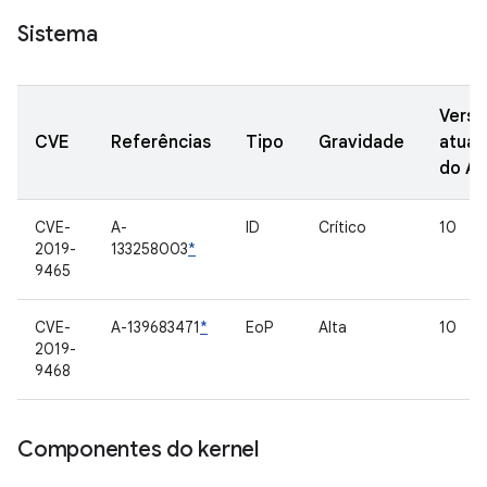
Sistema
Versõ
CVE
Referências
Tipo
Gravidade
atual
do A
CVE-
A-
ID
Crítico
10
2019-
133258003
*
9465
CVE-
A-139683471
*
EoP
Alta
10
2019-
9468
Componentes do kernel