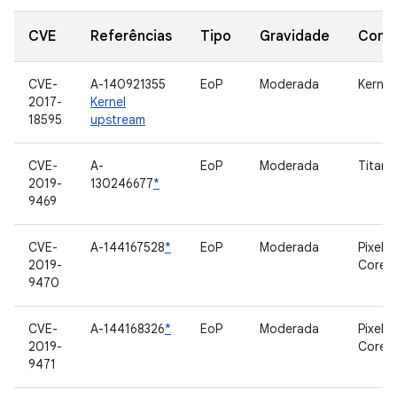
CVE
Referências
Tipo
Gravidade
Comp
CVE-
A-140921355
EoP
Moderada
Kernel
2017-
Kernel
18595
upstream
CVE-
A-
EoP
Moderada
Titan-
2019-
130246677
*
9469
CVE-
A-144167528
*
EoP
Moderada
Pixel N
2019-
Core
9470
CVE-
A-144168326
*
EoP
Moderada
Pixel N
2019-
Core
9471