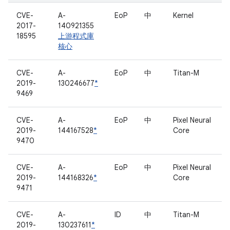
CVE-
A-
EoP
中
Kernel
2017-
140921355
18595
上游程式庫
核心
CVE-
A-
EoP
中
Titan-M
2019-
130246677
*
9469
CVE-
A-
EoP
中
Pixel Neural
2019-
144167528
*
Core
9470
CVE-
A-
EoP
中
Pixel Neural
2019-
144168326
*
Core
9471
CVE-
A-
ID
中
Titan-M
2019-
130237611
*