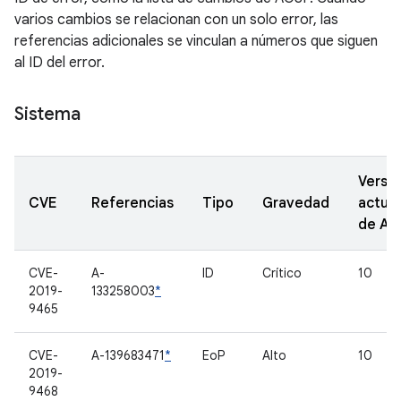
varios cambios se relacionan con un solo error, las
referencias adicionales se vinculan a números que siguen
al ID del error.
Sistema
Versi
CVE
Referencias
Tipo
Gravedad
actual
de A
CVE-
A-
ID
Crítico
10
2019-
133258003
*
9465
CVE-
A-139683471
*
EoP
Alto
10
2019-
9468