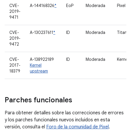
CVE-
A-144168326
*
EoP
Moderada
Pixel N
2019-
9471
CVE-
A-130237611
*
ID
Moderada
Titan-
2019-
9472
CVE-
A-138922189
ID
Moderada
Kernel
2017-
Kernel
18379
upstream
Parches funcionales
Para obtener detalles sobre las correcciones de errores
y los parches funcionales nuevos incluidos en esta
versión, consulta el
Foro de la comunidad de Pixel
.