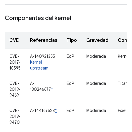
Componentes del kernel
CVE
Referencias
Tipo
Gravedad
Comp
CVE-
A-140921355
EoP
Moderada
Kernel
2017-
Kernel
18595
upstream
CVE-
A-
EoP
Moderada
Titan-
2019-
130246677
*
9469
CVE-
A-144167528
*
EoP
Moderada
Pixel N
2019-
9470