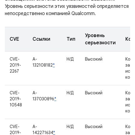
Уровень серьезности этих уязвимостей определяется
непосредственно компанией Qualcomm.
Уровень
CVE
Ссылки
Тип
Ком
серьезности
CVE-
A-
Н/Д
Высокий
Комп
2019-
132108182
*
зак
2267
исх
код
CVE-
A-
Н/Д
Высокий
Комп
2019-
137030896
*
зак
10548
исх
код
CVE-
A-
Н/Д
Высокий
Комп
2019-
142271634
*
зак