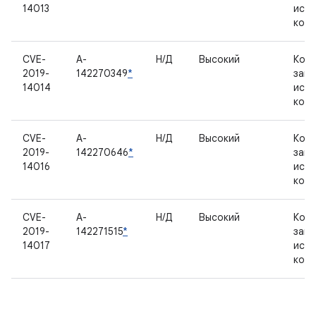
14013
исх
код
CVE-
A-
Н/Д
Высокий
Комп
2019-
142270349
*
зак
14014
исх
код
CVE-
A-
Н/Д
Высокий
Комп
2019-
142270646
*
зак
14016
исх
код
CVE-
A-
Н/Д
Высокий
Комп
2019-
142271515
*
зак
14017
исх
код