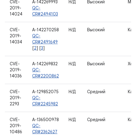
CVE-
A-142269993
Н/Д
Высокий
Мод
2019-
QC-
14024
CR#2494103
CVE-
A-142270258
Н/Д
Высокий
Кам
2019-
QC-
14034
CR#2491649
[
2
] [
3
]
CVE-
A-142269832
Н/Д
Высокий
Хос
2019-
QC-
14036
CR#2200862
CVE-
A-129852075
Н/Д
Средний
Кам
2019-
QC-
2293
CR#2245982
CVE-
A-136500978
Н/Д
Средний
Кам
2019-
QC-
10486
CR#2362627