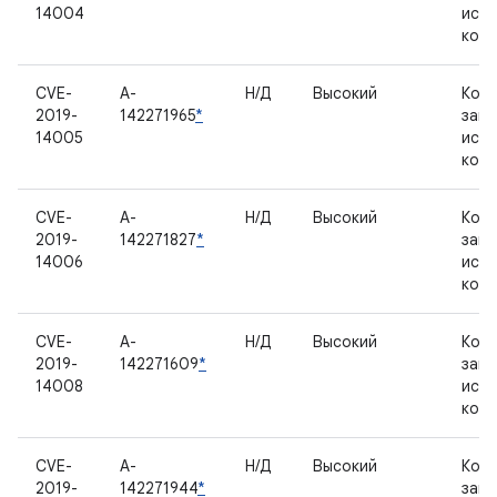
14004
исх
код
CVE-
A-
Н/Д
Высокий
Комп
2019-
142271965
*
зак
14005
исх
код
CVE-
A-
Н/Д
Высокий
Комп
2019-
142271827
*
зак
14006
исх
код
CVE-
A-
Н/Д
Высокий
Комп
2019-
142271609
*
зак
14008
исх
код
CVE-
A-
Н/Д
Высокий
Комп
2019-
142271944
*
зак