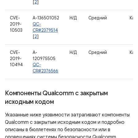
[
2
]
CVE-
A-136501052
Н/Д
Средний
Кам
2019-
QC-
10503
CR#2379514
[
2
]
CVE-
A-
Н/Д
Средний
Кам
2019-
120975505
10494
QC-
CR#2376566
Компоненты Qualcomm с закрытым
исходным кодом
Указанные ниже уязвимости затрагивают компоненты
Qualcomm с закрытым исходным кодом и подробно
описаны в бюллетенях по безопасности или в
оповещениях системы безопасности Qualcomm.