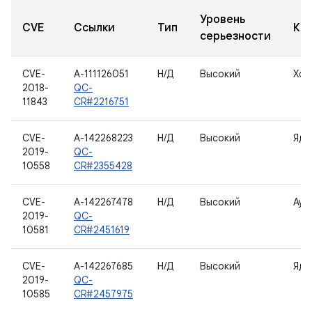
Уровень
CVE
Ссылки
Тип
Ко
серьезности
CVE-
A-111126051
Н/Д
Высокий
Хос
2018-
QC-
11843
CR#2216751
CVE-
A-142268223
Н/Д
Высокий
Ядр
2019-
QC-
10558
CR#2355428
CVE-
A-142267478
Н/Д
Высокий
Ауд
2019-
QC-
10581
CR#2451619
CVE-
A-142267685
Н/Д
Высокий
Ядр
2019-
QC-
10585
CR#2457975