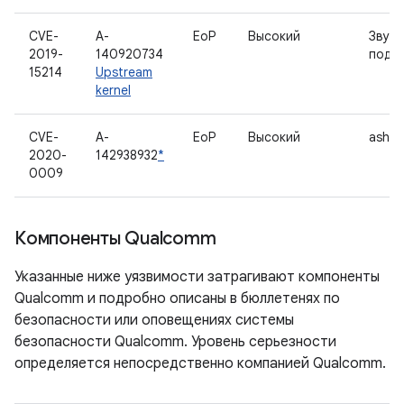
CVE-
A-
EoP
Высокий
Звуко
2019-
140920734
подс
15214
Upstream
kernel
CVE-
A-
EoP
Высокий
ashm
2020-
142938932
*
0009
Компоненты Qualcomm
Указанные ниже уязвимости затрагивают компоненты
Qualcomm и подробно описаны в бюллетенях по
безопасности или оповещениях системы
безопасности Qualcomm. Уровень серьезности
определяется непосредственно компанией Qualcomm.