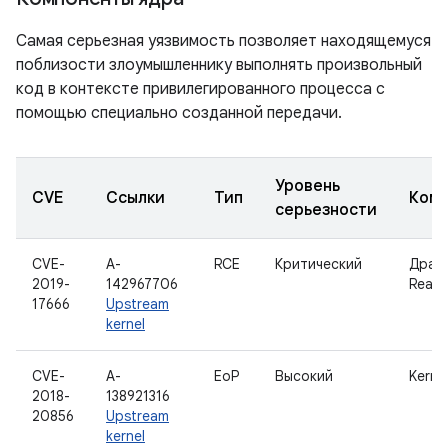
Самая серьезная уязвимость позволяет находящемуся
поблизости злоумышленнику выполнять произвольный
код в контексте привилегированного процесса с
помощью специально созданной передачи.
Уровень
CVE
Ссылки
Тип
Комп
серьезности
CVE-
A-
RCE
Критический
Драй
2019-
142967706
Realte
17666
Upstream
kernel
CVE-
A-
EoP
Высокий
Kerne
2018-
138921316
20856
Upstream
kernel