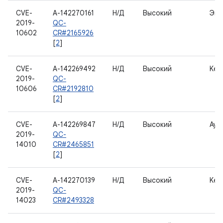
CVE-
A-142270161
Н/Д
Высокий
Экр
2019-
QC-
10602
CR#2165926
[
2
]
CVE-
A-142269492
Н/Д
Высокий
Kern
2019-
QC-
10606
CR#2192810
[
2
]
CVE-
A-142269847
Н/Д
Высокий
Ауд
2019-
QC-
14010
CR#2465851
[
2
]
CVE-
A-142270139
Н/Д
Высокий
Kern
2019-
QC-
14023
CR#2493328