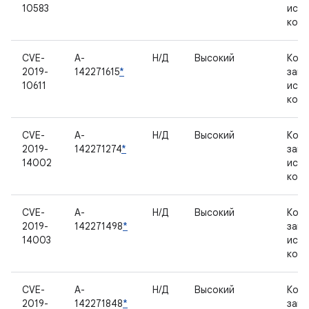
10583
исх
код
CVE-
A-
Н/Д
Высокий
Комп
2019-
142271615
*
зак
10611
исх
код
CVE-
A-
Н/Д
Высокий
Комп
2019-
142271274
*
зак
14002
исх
код
CVE-
A-
Н/Д
Высокий
Комп
2019-
142271498
*
зак
14003
исх
код
CVE-
A-
Н/Д
Высокий
Комп
2019-
142271848
*
зак