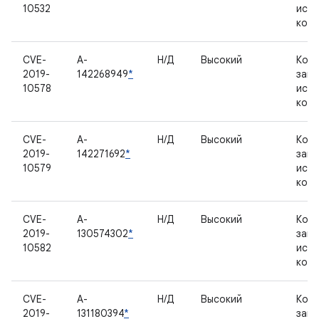
10532
исх
код
CVE-
A-
Н/Д
Высокий
Комп
2019-
142268949
*
зак
10578
исх
код
CVE-
A-
Н/Д
Высокий
Комп
2019-
142271692
*
зак
10579
исх
код
CVE-
A-
Н/Д
Высокий
Комп
2019-
130574302
*
зак
10582
исх
код
CVE-
A-
Н/Д
Высокий
Комп
2019-
131180394
*
зак