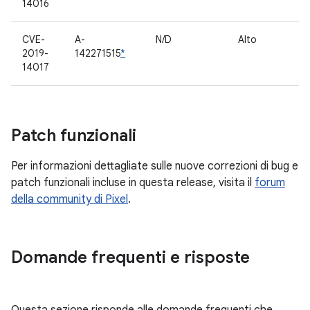
14016
CVE-
A-
N/D
Alto
C
2019-
142271515
*
pr
14017
Patch funzionali
Per informazioni dettagliate sulle nuove correzioni di bug e
patch funzionali incluse in questa release, visita il
forum
della community di Pixel
.
Domande frequenti e risposte