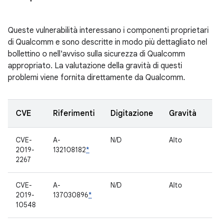
Queste vulnerabilità interessano i componenti proprietari
di Qualcomm e sono descritte in modo più dettagliato nel
bollettino o nell'avviso sulla sicurezza di Qualcomm
appropriato. La valutazione della gravità di questi
problemi viene fornita direttamente da Qualcomm.
CVE
Riferimenti
Digitazione
Gravità
C
CVE-
A-
N/D
Alto
C
2019-
132108182
*
pr
2267
CVE-
A-
N/D
Alto
C
2019-
137030896
*
pr
10548