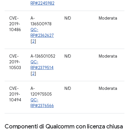
RP#2245982
CVE-
A-
N/D
Moderata
F
2019-
136500978
10486
QC-
RP#2362627
[
2
]
CVE-
A-136501052
N/D
Moderata
F
2019-
QC-
10503
RP#2379514
[
2
]
CVE-
A-
N/D
Moderata
F
2019-
120975505
10494
QC-
RP#2376566
Componenti di Qualcomm con licenza chiusa