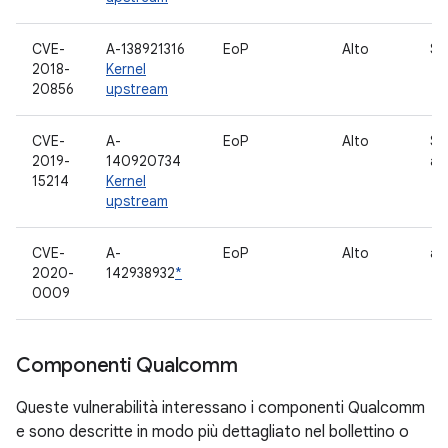
CVE-
A-138921316
EoP
Alto
Sc
2018-
Kernel
20856
upstream
CVE-
A-
EoP
Alto
So
2019-
140920734
au
15214
Kernel
upstream
CVE-
A-
EoP
Alto
as
2020-
142938932
*
0009
Componenti Qualcomm
Queste vulnerabilità interessano i componenti Qualcomm
e sono descritte in modo più dettagliato nel bollettino o