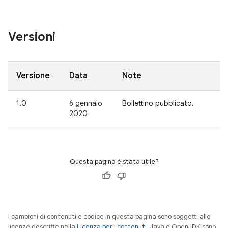
Versioni
Versione
Data
Note
1.0
6 gennaio
Bollettino pubblicato.
2020
Questa pagina è stata utile?
I campioni di contenuti e codice in questa pagina sono soggetti alle
licenze descritte nella
Licenza per i contenuti
. Java e OpenJDK sono