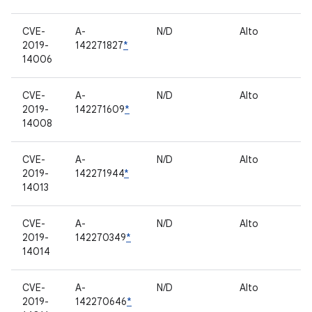
CVE-
A-
N/D
Alto
C
2019-
142271827
*
pr
14006
CVE-
A-
N/D
Alto
C
2019-
142271609
*
pr
14008
CVE-
A-
N/D
Alto
C
2019-
142271944
*
pr
14013
CVE-
A-
N/D
Alto
C
2019-
142270349
*
pr
14014
CVE-
A-
N/D
Alto
C
2019-
142270646
*
pr