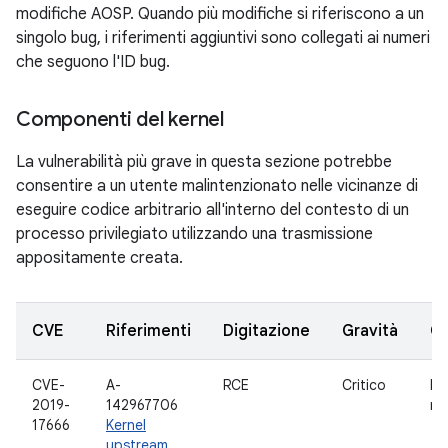
modifiche AOSP. Quando più modifiche si riferiscono a un
singolo bug, i riferimenti aggiuntivi sono collegati ai numeri
che seguono l'ID bug.
Componenti del kernel
La vulnerabilità più grave in questa sezione potrebbe
consentire a un utente malintenzionato nelle vicinanze di
eseguire codice arbitrario all'interno del contesto di un
processo privilegiato utilizzando una trasmissione
appositamente creata.
CVE
Riferimenti
Digitazione
Gravità
C
CVE-
A-
RCE
Critico
Dr
2019-
142967706
rtl
17666
Kernel
upstream