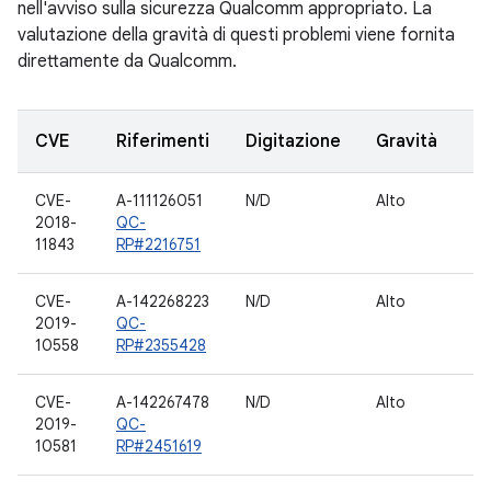
nell'avviso sulla sicurezza Qualcomm appropriato. La
valutazione della gravità di questi problemi viene fornita
direttamente da Qualcomm.
CVE
Riferimenti
Digitazione
Gravità
CVE-
A-111126051
N/D
Alto
H
2018-
QC-
11843
RP#2216751
CVE-
A-142268223
N/D
Alto
S
2019-
QC-
10558
RP#2355428
CVE-
A-142267478
N/D
Alto
A
2019-
QC-
10581
RP#2451619