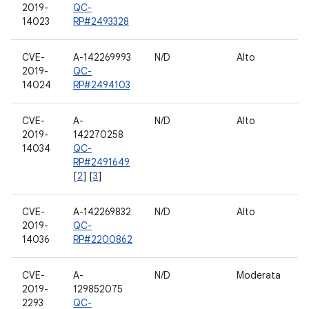
2019-
QC-
14023
RP#2493328
CVE-
A-142269993
N/D
Alto
N
2019-
QC-
14024
RP#2494103
CVE-
A-
N/D
Alto
F
2019-
142270258
14034
QC-
RP#2491649
[
2
] [
3
]
CVE-
A-142269832
N/D
Alto
H
2019-
QC-
14036
RP#2200862
CVE-
A-
N/D
Moderata
F
2019-
129852075
2293
QC-