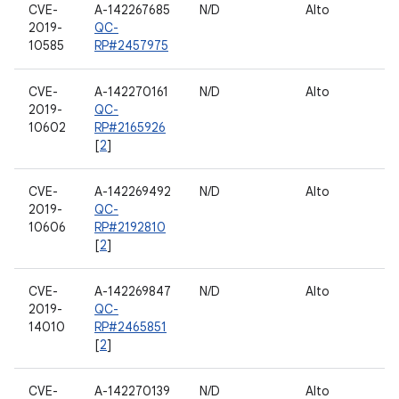
CVE-
A-142267685
N/D
Alto
S
2019-
QC-
10585
RP#2457975
CVE-
A-142270161
N/D
Alto
D
2019-
QC-
10602
RP#2165926
[
2
]
CVE-
A-142269492
N/D
Alto
S
2019-
QC-
10606
RP#2192810
[
2
]
CVE-
A-142269847
N/D
Alto
A
2019-
QC-
14010
RP#2465851
[
2
]
CVE-
A-142270139
N/D
Alto
S