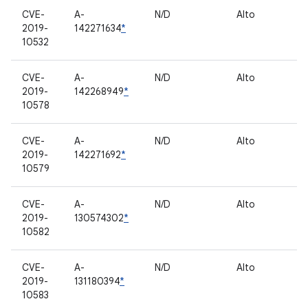
CVE-
A-
N/D
Alto
C
2019-
142271634
*
pr
10532
CVE-
A-
N/D
Alto
C
2019-
142268949
*
pr
10578
CVE-
A-
N/D
Alto
C
2019-
142271692
*
pr
10579
CVE-
A-
N/D
Alto
C
2019-
130574302
*
pr
10582
CVE-
A-
N/D
Alto
C
2019-
131180394
*
pr
10583