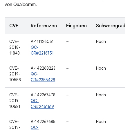
von Qualcomm.
CVE
Referenzen
Eingeben
Schweregrad
CVE-
A-111126051
–
Hoch
2018-
QC-
11843
CR#2216751
CVE-
A-142268223
–
Hoch
2019-
QC-
10558
CR#2355428
CVE-
A-142267478
–
Hoch
2019-
QC-
10581
CR#2451619
CVE-
A-142267685
–
Hoch
2019-
QC-