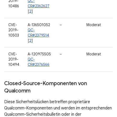
2019-
QC-
10486
CR#2362627
[
2
]
CVE-
A-136501052
–
Moderat
2019-
QC-
10503
CR#2379514
[
2
]
CVE-
A-120975505
–
Moderat
2019-
QC-
10494
CR#2376566
Closed-Source-Komponenten von
Qualcomm
Diese Sicherheitslücken betreffen proprietäre
Qualcomm-Komponenten und werden im entsprechenden
Qualcomm-Sicherheitsbulletin oder in der