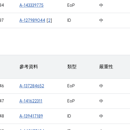
84
A-143339775
EoP
中
87
A-127989044
[
2
]
ID
中
參考資料
類型
嚴重性
46
A-137284652
EoP
中
47
A-141622311
EoP
中
48
A-139417189
ID
中