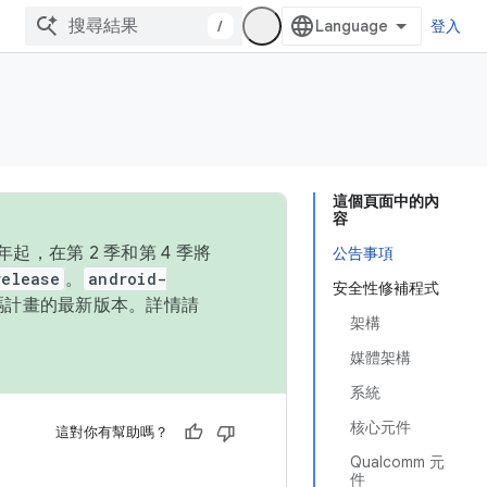
/
登入
這個頁面中的內
容
，在第 2 季和第 4 季將
公告事項
release
。
android-
安全性修補程式
始碼計畫的最新版本。詳情請
架構
媒體架構
系統
核心元件
這對你有幫助嗎？
Qualcomm 元
件