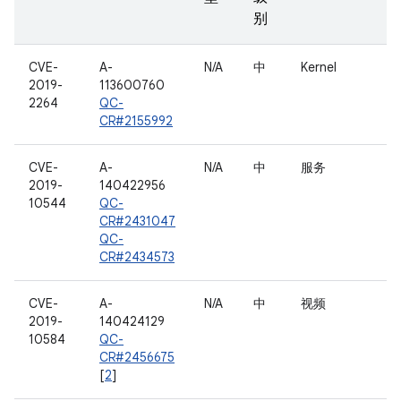
别
CVE-
A-
N/A
中
Kernel
2019-
113600760
2264
QC-
CR#2155992
CVE-
A-
N/A
中
服务
2019-
140422956
10544
QC-
CR#2431047
QC-
CR#2434573
CVE-
A-
N/A
中
视频
2019-
140424129
10584
QC-
CR#2456675
[
2
]