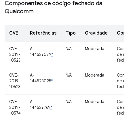
Componentes de código fechado da
Qualcomm
CVE
Referências
Tipo
Gravidade
Comp
CVE-
A-
N/A
Moderada
Comp
2019-
144527079
*
de có
10523
fecha
CVE-
A-
N/A
Moderada
Comp
2019-
144528025
*
de có
10523
fecha
CVE-
A-
N/A
Moderada
Comp
2019-
144527769
*
de có
10574
fecha