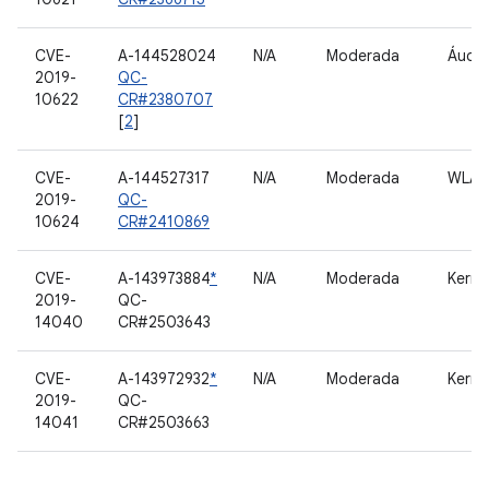
CVE-
A-144528024
N/A
Moderada
Áudio
2019-
QC-
10622
CR#2380707
[
2
]
CVE-
A-144527317
N/A
Moderada
WLAN/
2019-
QC-
10624
CR#2410869
CVE-
A-143973884
*
N/A
Moderada
Kerne
2019-
QC-
14040
CR#2503643
CVE-
A-143972932
*
N/A
Moderada
Kerne
2019-
QC-
14041
CR#2503663