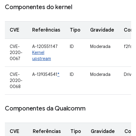
Componentes do kernel
CVE
Referências
Tipo
Gravidade
Com
CVE-
A-120551147
ID
Moderada
f2fs
2020-
Kernel
0067
upstream
CVE-
A-139354541
*
ID
Moderada
Driver
2020-
0068
Componentes da Qualcomm
CVE
Referências
Tipo
Gravidade
Com