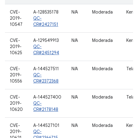
CVE-
A-128535178
N/A
Moderada
Kerne
2019-
QC-
10547
CR#2427151
CVE-
A-129549913
N/A
Moderada
Kerne
2019-
QC-
10625
CR#2451294
CVE-
A-144527511
N/A
Moderada
Tela/
2019-
QC-
10556
CR#2372368
CVE-
A-144527400
N/A
Moderada
Tela/
2019-
QC-
10620
CR#2178148
CVE-
A-144527101
N/A
Moderada
Kerne
2019-
QC-
10621
CR#2366715