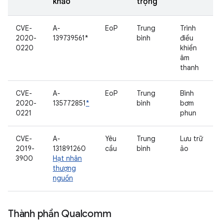
khảo
trọng
CVE-
A-
EoP
Trung
Trình
2020-
139739561*
bình
điều
0220
khiển
âm
thanh
CVE-
A-
EoP
Trung
Bình
2020-
135772851
*
bình
bơm
0221
phun
CVE-
A-
Yêu
Trung
Lưu trữ
2019-
131891260
cầu
bình
ảo
3900
Hạt nhân
thượng
nguồn
Thành phần Qualcomm