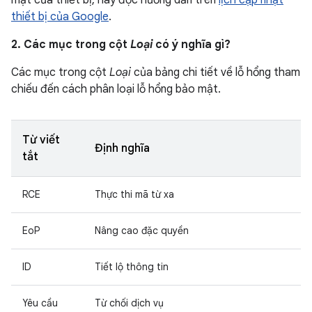
mật của thiết bị, hãy đọc hướng dẫn trên
lịch cập nhật
thiết bị của Google
.
2. Các mục trong cột
Loại
có ý nghĩa gì?
Các mục trong cột
Loại
của bảng chi tiết về lỗ hổng tham
chiếu đến cách phân loại lỗ hổng bảo mật.
Từ viết
Định nghĩa
tắt
RCE
Thực thi mã từ xa
EoP
Nâng cao đặc quyền
ID
Tiết lộ thông tin
Yêu cầu
Từ chối dịch vụ