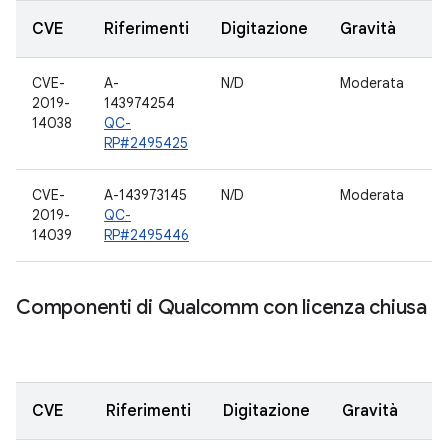
CVE
Riferimenti
Digitazione
Gravità
C
CVE-
A-
N/D
Moderata
A
2019-
143974254
14038
QC-
RP#2495425
CVE-
A-143973145
N/D
Moderata
A
2019-
QC-
14039
RP#2495446
Componenti di Qualcomm con licenza chiusa
CVE
Riferimenti
Digitazione
Gravità