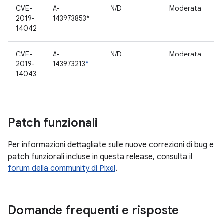
CVE-
A-
N/D
Moderata
C
2019-
143973853*
p
14042
CVE-
A-
N/D
Moderata
C
2019-
143973213
*
p
14043
Patch funzionali
Per informazioni dettagliate sulle nuove correzioni di bug e
patch funzionali incluse in questa release, consulta il
forum della community di Pixel
.
Domande frequenti e risposte