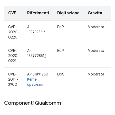
CVE
Riferimenti
Digitazione
Gravità
CVE-
A-
EoP
Moderata
D
2020-
139739561*
0220
CVE-
A-
EoP
Moderata
A
2020-
135772851
*
0221
CVE-
A-131891260
DoS
Moderata
H
2019-
Kernel
v
3900
upstream
Componenti Qualcomm