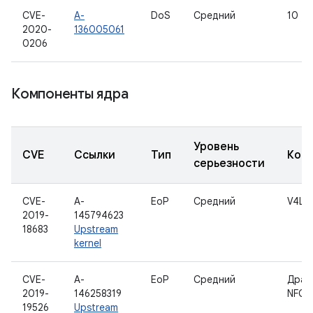
CVE-
A-
DoS
Средний
10
2020-
136005061
0206
Компоненты ядра
Уровень
CVE
Ссылки
Тип
Ком
серьезности
CVE-
A-
EoP
Средний
V4L2
2019-
145794623
18683
Upstream
kernel
CVE-
A-
EoP
Средний
Драй
2019-
146258319
NFC
19526
Upstream