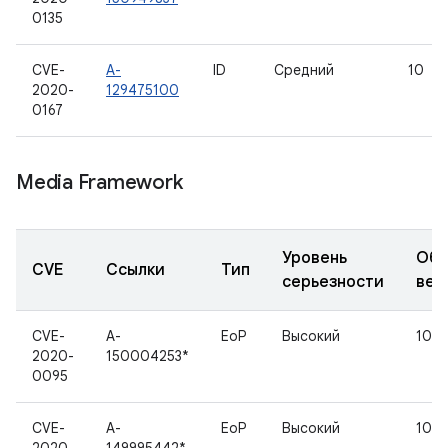
0135
CVE-
A-
ID
Средний
10
2020-
129475100
0167
Media Framework
Уровень
Обн
CVE
Ссылки
Тип
серьезности
вер
CVE-
A-
EoP
Высокий
10
2020-
150004253*
0095
CVE-
A-
EoP
Высокий
10