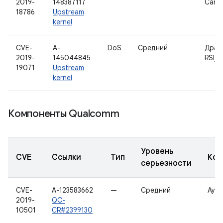
2019-
148387117
Car D
18786
Upstream
kernel
CVE-
A-
DoS
Средний
Драй
2019-
145044845
RSI_9
19071
Upstream
kernel
Компоненты Qualcomm
Уровень
CVE
Ссылки
Тип
Ком
серьезности
CVE-
A-123583662
—
Средний
Ауд
2019-
QC-
10501
CR#2399130