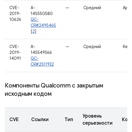
CVE-
A-
—
Средний
Ауд
2019-
145550580
10626
QC-
CR#2495465
[
2
]
CVE-
A-
—
Средний
Kern
2019-
145549566
14091
QC-
CR#2511932
Компоненты Qualcomm с закрытым
исходным кодом
Уровень
CVE
Ссылки
Тип
Ком
серьезности