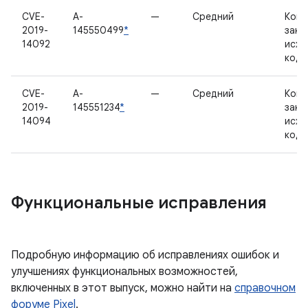
CVE-
A-
—
Средний
Комп
2019-
145550499
*
закр
14092
исхо
код
CVE-
A-
—
Средний
Комп
2019-
145551234
*
закр
14094
исхо
код
Функциональные исправления
Подробную информацию об исправлениях ошибок и
улучшениях функциональных возможностей,
включенных в этот выпуск, можно найти на
справочном
форуме Pixel
.