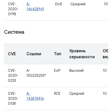
CVE-
A-
DoS
Средний
10
2020-
146428941
0198
Система
Уровень
Обн
CVE
Ссылки
Тип
серьезности
вер
CVE-
A-
EoP
Высокий
10
2020-
150225255*
0233
CVE-
A-
RCE
Средний
10
2020-
142878416
0138