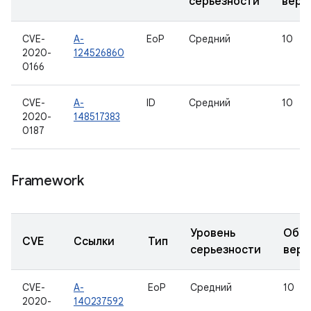
серьезности
верс
CVE-
A-
EoP
Средний
10
2020-
124526860
0166
CVE-
A-
ID
Средний
10
2020-
148517383
0187
Framework
Уровень
Обно
CVE
Ссылки
Тип
серьезности
верс
CVE-
A-
EoP
Средний
10
2020-
140237592