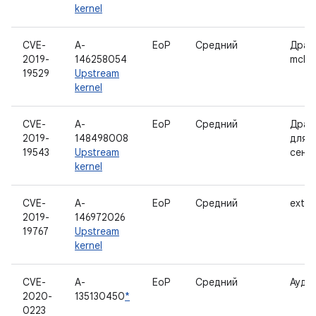
kernel
CVE-
A-
EoP
Средний
Драй
2019-
146258054
mcba
19529
Upstream
kernel
CVE-
A-
EoP
Средний
Драй
2019-
148498008
для И
19543
Upstream
сенс
kernel
CVE-
A-
EoP
Средний
ext4
2019-
146972026
19767
Upstream
kernel
CVE-
A-
EoP
Средний
Ауди
2020-
135130450
*
0223