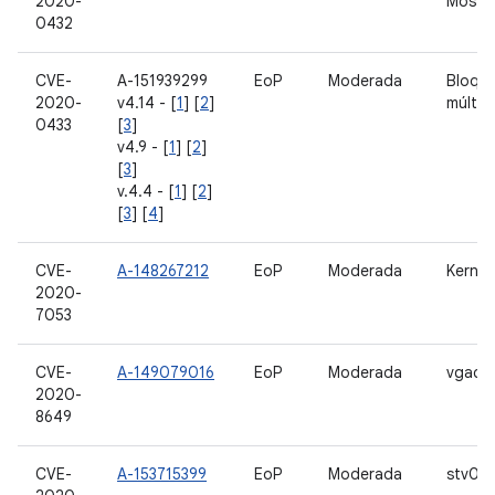
2020-
MostC
0432
CVE-
A-151939299
EoP
Moderada
Bloque
2020-
v4.14 - [
1
] [
2
]
múltip
0433
[
3
]
v4.9 - [
1
] [
2
]
[
3
]
v.4.4 - [
1
] [
2
]
[
3
] [
4
]
CVE-
A-148267212
EoP
Moderada
Kernel
2020-
7053
CVE-
A-149079016
EoP
Moderada
vgaco
2020-
8649
CVE-
A-153715399
EoP
Moderada
stv06