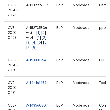
CVE-
A-123999783
*
EoP
Moderada
Cámar
2020-
0428
CVE-
A-152735806
EoP
Moderada
pppol
2020-
v4.9 - [
1
] [
2
]
0429
v4.4 - [
1
] [
2
]
[
3
] [
4
] [
5
] [
6
]
[
7
] [
8
]
CVE-
A-153881554
EoP
Moderada
BPF
2020-
0430
CVE-
A-144161459
EoP
Moderada
Tecla
2020-
0431
CVE-
A-143560807
EoP
Moderada
Contr