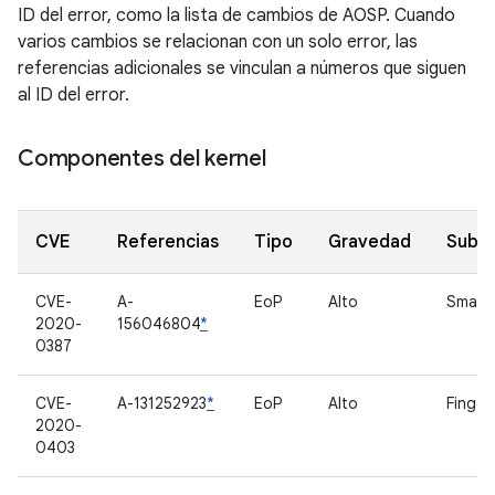
ID del error, como la lista de cambios de AOSP. Cuando
varios cambios se relacionan con un solo error, las
referencias adicionales se vinculan a números que siguen
al ID del error.
Componentes del kernel
CVE
Referencias
Tipo
Gravedad
Subc
CVE-
A-
EoP
Alto
Smart
2020-
156046804
*
0387
CVE-
A-131252923
*
EoP
Alto
Finger
2020-
0403