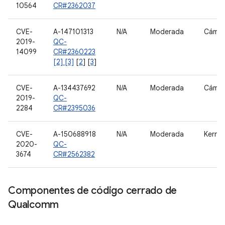
10564
CR#2362037
CVE-
A-147101313
N/A
Moderada
Cámar
2019-
QC-
14099
CR#2360223
[2] [3]
[
2
] [
3
]
CVE-
A-134437692
N/A
Moderada
Cámar
2019-
QC-
2284
CR#2395036
CVE-
A-150688918
N/A
Moderada
Kernel
2020-
QC-
3674
CR#2562382
Componentes de código cerrado de
Qualcomm