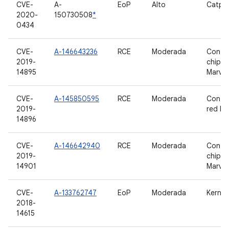
CVE-
A-
EoP
Alto
Catpi
2020-
150730508
*
0434
CVE-
A-146643236
RCE
Moderada
Contro
2019-
chip d
14895
Marvel
CVE-
A-145850595
RCE
Moderada
Contro
2019-
red Ma
14896
CVE-
A-146642940
RCE
Moderada
Contro
2019-
chip d
14901
Marvel
CVE-
A-133762747
EoP
Moderada
Kernel
2018-
14615