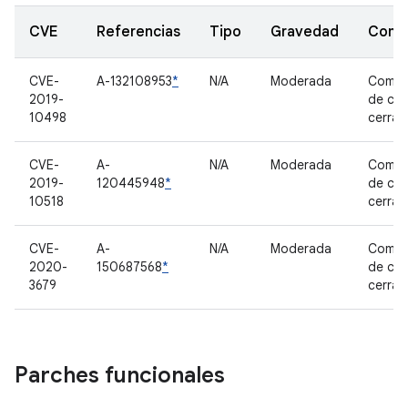
CVE
Referencias
Tipo
Gravedad
Comp
CVE-
A-132108953
*
N/A
Moderada
Compo
2019-
de có
10498
cerra
CVE-
A-
N/A
Moderada
Compo
2019-
120445948
*
de có
10518
cerra
CVE-
A-
N/A
Moderada
Compo
2020-
150687568
*
de có
3679
cerra
Parches funcionales