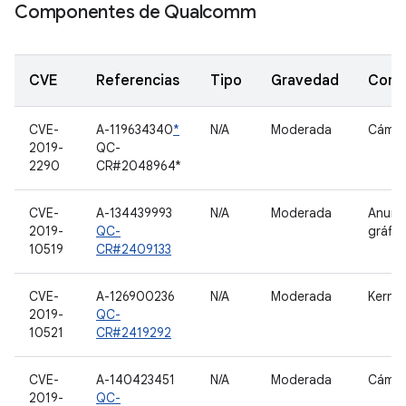
Componentes de Qualcomm
CVE
Referencias
Tipo
Gravedad
Comp
CVE-
A-119634340
*
N/A
Moderada
Cámar
2019-
QC-
2290
CR#2048964*
CVE-
A-134439993
N/A
Moderada
Anunc
2019-
QC-
gráfic
10519
CR#2409133
CVE-
A-126900236
N/A
Moderada
Kernel
2019-
QC-
10521
CR#2419292
CVE-
A-140423451
N/A
Moderada
Cámar
2019-
QC-