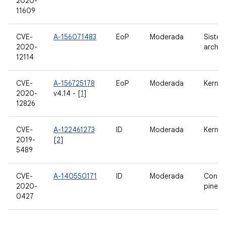
2020-
11609
CVE-
A-156071483
EoP
Moderada
Sistem
2020-
archiv
12114
CVE-
A-156725178
EoP
Moderada
Kernel
2020-
v4.14 - [
1
]
12826
CVE-
A-122461273
ID
Moderada
Kernel
2019-
[
2
]
5489
CVE-
A-140550171
ID
Moderada
Contro
2020-
pines
0427