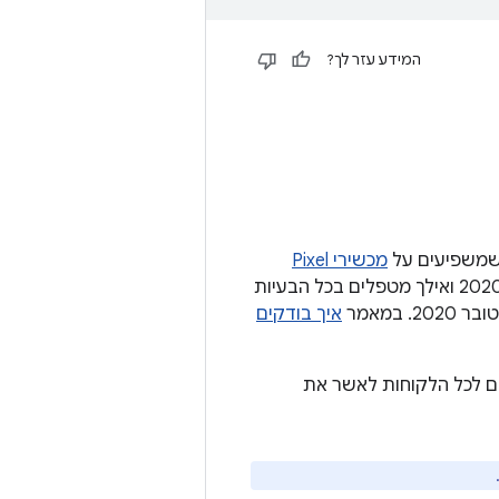
המידע עזר לך?
מכשירי Pixel
(מכשירי Google). במכשירי Google, תיקוני האבטחה ברמה 05 באוקטובר 2020 ואילך מטפלים בכל הבעיות
איך בודקים
ון לרמת התיקון ‎2020-10-05. אנחנו ממליצים לכל הלקוחות לאשר את