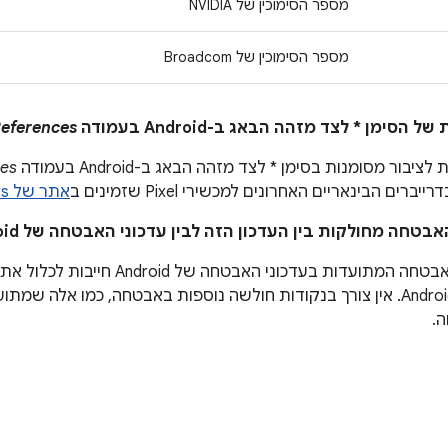
מספר הסימוכין של NVIDIA
מספר הסימוכין של Broadcom
eferences
יבור מסומנות בסימן * לצד מזהה הבאג ב-Android בעמודה
ces
ברים הבינאריים האחרונים למכשירי Pixel שזמינים ב
אתר של Google Developers
נקודות חולשה באבטחה המתועדות בעדכונ
ביותר במכשירי Android. אין צורך בנקודות חולשה נוספות באבטחה, כמו אלה
.