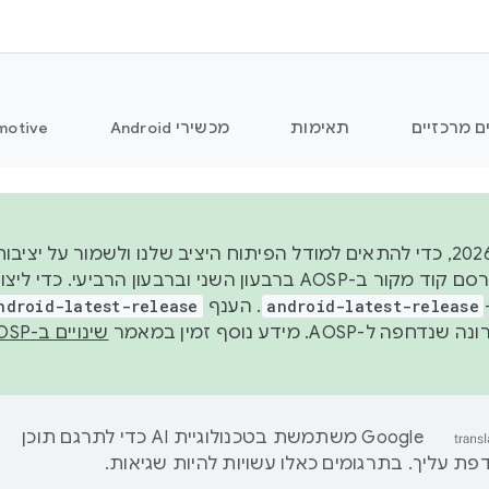
ם מרכזיים
תאימות
מכשירי Android
motive
החל משנת 2026, כדי להתאים למודל הפיתוח היציב שלנו ולשמור על
android-latest-release
. הענף
ndroid-latest-release
ל-AOSP. מידע נוסף זמין במאמר
שינויים ב-AOSP
‫Google משתמשת בטכנולוגיית AI כדי לתרגם תוכן
ת עליך. בתרגומים כאלו עשויות להיות שגיאות.