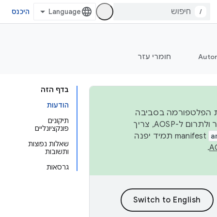
/
היכנס
Auto
חומרי עזר
בדף הזה
הודעות
 יציבות הפלטפורמה בסביבה
תיקונים
העסקית, נפרסם קוד מקור ב-AOSP ברבעון השני וברבעון הרביעי. כדי ליצור ולתרום ל-AOSP, צריך
פונקציונליים
a
manifest תמיד יפנה
שאלות נפוצות
.
ותשובות
גרסאות