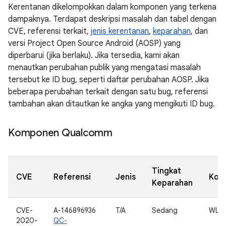
Kerentanan dikelompokkan dalam komponen yang terkena
dampaknya. Terdapat deskripsi masalah dan tabel dengan
CVE, referensi terkait,
jenis kerentanan
,
keparahan
, dan
versi Project Open Source Android (AOSP) yang
diperbarui (jika berlaku). Jika tersedia, kami akan
menautkan perubahan publik yang mengatasi masalah
tersebut ke ID bug, seperti daftar perubahan AOSP. Jika
beberapa perubahan terkait dengan satu bug, referensi
tambahan akan ditautkan ke angka yang mengikuti ID bug.
Komponen Qualcomm
Tingkat
CVE
Referensi
Jenis
Kom
Keparahan
CVE-
A-146896936
T/A
Sedang
WLAN
2020-
QC-