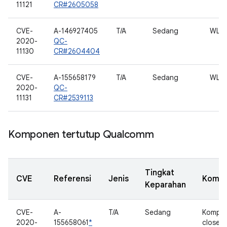
11121
CR#2605058
CVE-
A-146927405
T/A
Sedang
WLAN
2020-
QC-
11130
CR#2604404
CVE-
A-155658179
T/A
Sedang
WLAN
2020-
QC-
11131
CR#2539113
Komponen tertutup Qualcomm
Tingkat
CVE
Referensi
Jenis
Komp
Keparahan
CVE-
A-
T/A
Sedang
Kompo
2020-
155658061
*
closed