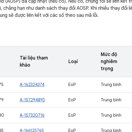
d (AOSP) đã cập nhật (nếu có). Nếu có, chúng tôi sẽ liên kết th
i, chẳng hạn như danh sách thay đổi AOSP. Khi nhiều thay đổi li
ng sẽ được liên kết với các số theo sau mã lỗi.
Mức độ
Tài liệu tham
Loại
nghiêm
khảo
trọng
75
A-162324374
EoP
Trung bình
79
A-157294893
EoP
Trung bình
80
A-157320716
EoP
Trung bình
85
A-166125765
EoP
Trung bình