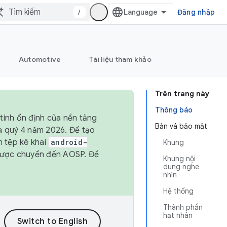
/
Đăng nhập
Automotive
Tài liệu tham khảo
Trên trang này
Thông báo
tính ổn định của nền tảng
Bản vá bảo mật
và quý 4 năm 2026. Để tạo
h tệp kê khai
android-
Khung
được chuyển đến AOSP. Để
Khung nội
dung nghe
nhìn
Hệ thống
Thành phần
hạt nhân