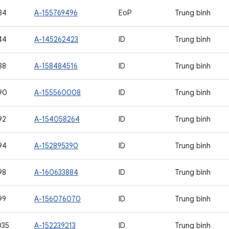
84
A-155769496
EoP
Trung bình
44
A-145262423
ID
Trung bình
88
A-158484516
ID
Trung bình
90
A-155560008
ID
Trung bình
92
A-154058264
ID
Trung bình
94
A-152895390
ID
Trung bình
98
A-160633884
ID
Trung bình
99
A-156076070
ID
Trung bình
035
A-152239213
ID
Trung bình