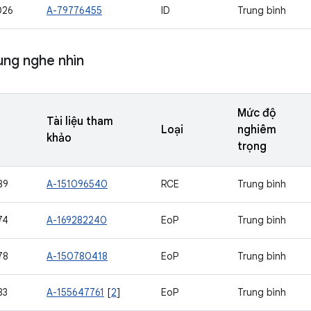
026
A-79776455
ID
Trung bình
ung nghe nhìn
Mức độ
Tài liệu tham
Loại
nghiêm
khảo
trọng
89
A-151096540
RCE
Trung bình
74
A-169282240
EoP
Trung bình
78
A-150780418
EoP
Trung bình
83
A-155647761
[
2
]
EoP
Trung bình