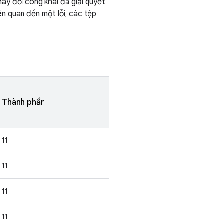
ay đổi công khai đã giải quyết
ên quan đến một lỗi, các tệp
Thành phần
11
11
11
11