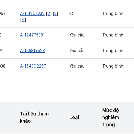
057
A-161903239
[
2
] [
3
]
ID
Trung bình
[
4
]
8
A-124775381
Yêu cầu
Trung bình
91
A-156819528
Yêu cầu
Trung bình
038
A-154302257
Yêu cầu
Trung bình
Mức độ
Tài liệu tham
Loại
nghiêm
khảo
trọng