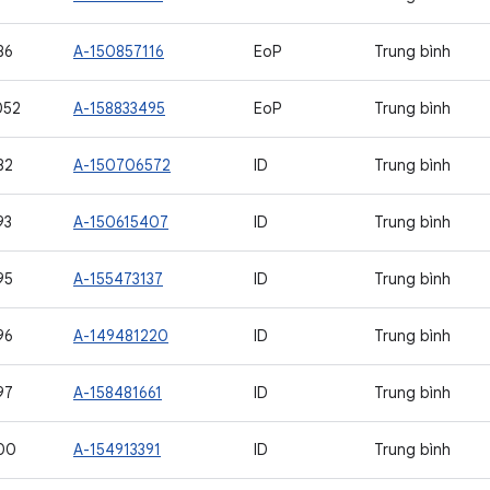
86
A-150857116
EoP
Trung bình
052
A-158833495
EoP
Trung bình
82
A-150706572
ID
Trung bình
93
A-150615407
ID
Trung bình
95
A-155473137
ID
Trung bình
96
A-149481220
ID
Trung bình
97
A-158481661
ID
Trung bình
00
A-154913391
ID
Trung bình