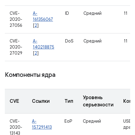
CVE-
A-
ID
Средний
11
2020-
161356067
27056
[
2
]
CVE-
A-
DoS
Средний
11
2020-
140218875
27029
[
2
]
Компоненты ядра
Уровень
CVE
Ссылки
Тип
Комп
серьезности
CVE-
A-
EoP
Средний
USB-
2020-
157291413
драй
13143