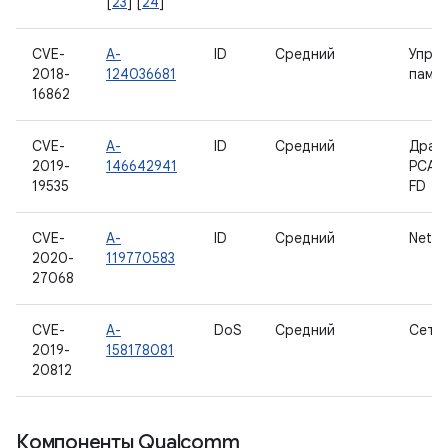
[
23
] [
24
]
CVE-
A-
ID
Средний
Упра
2018-
124036681
памя
16862
CVE-
A-
ID
Средний
Драй
2019-
146642941
PCAN
19535
FD
CVE-
A-
ID
Средний
Netlin
2020-
119770583
27068
CVE-
A-
DoS
Средний
Сеть
2019-
158178081
20812
Компоненты Qualcomm