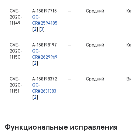
CVE-
A-158197715
—
Средний
Кам
2020-
QC-
11149
CR#2594185
[
2
] [
3
]
CVE-
A-158198197
—
Средний
Кам
2020-
QC-
11150
CR#2629969
[
2
]
CVE-
A-158198372
—
Средний
Вид
2020-
QC-
11151
CR#2631383
[
2
]
Функциональные исправления