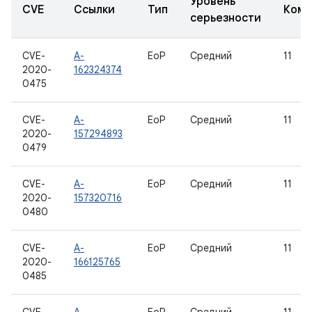
Уровень
CVE
Ссылки
Тип
Комп
серьезности
CVE-
A-
EoP
Средний
11
2020-
162324374
0475
CVE-
A-
EoP
Средний
11
2020-
157294893
0479
CVE-
A-
EoP
Средний
11
2020-
157320716
0480
CVE-
A-
EoP
Средний
11
2020-
166125765
0485