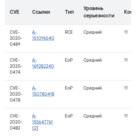
Уровень
CVE
Ссылки
Тип
Комп
серьезности
CVE-
A-
RCE
Средний
11
2020-
151096540
0489
CVE-
A-
EoP
Средний
11
2020-
169282240
0474
CVE-
A-
EoP
Средний
11
2020-
150780418
0478
CVE-
A-
EoP
Средний
11
2020-
155647761
0483
[
2
]