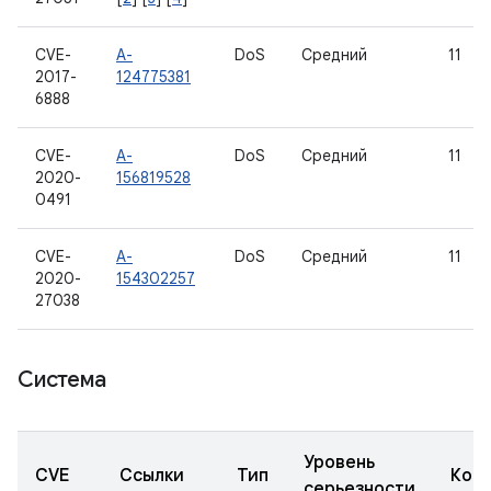
CVE-
A-
DoS
Средний
11
2017-
124775381
6888
CVE-
A-
DoS
Средний
11
2020-
156819528
0491
CVE-
A-
DoS
Средний
11
2020-
154302257
27038
Система
Уровень
CVE
Ссылки
Тип
Ком
серьезности