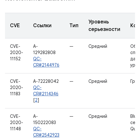
Уровень
CVE
Ссылки
Тип
Ком
серьезности
CVE-
A-
—
Средний
Обр
2020-
129282808
спу
11152
QC-
данн
CR#2144976
уро
CVE-
A-72228042
—
Средний
Гра
2020-
QC-
11183
CR#2114346
[
2
]
CVE-
A-
—
Средний
Blue
2020-
150222083
сер
11148
QC-
Qua
CR#2542923