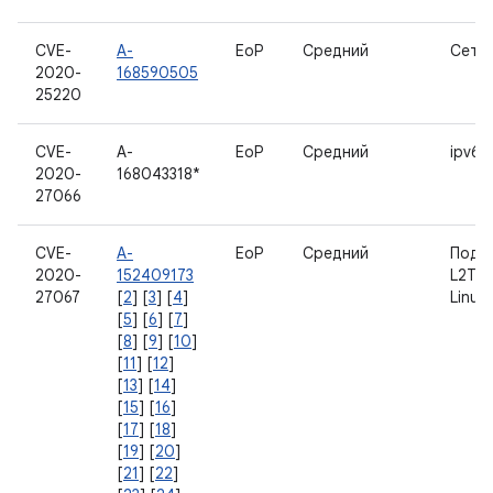
CVE-
A-
EoP
Средний
Сеть
2020-
168590505
25220
CVE-
A-
EoP
Средний
ipv6 
2020-
168043318*
27066
CVE-
A-
EoP
Средний
Подс
2020-
152409173
L2TP 
27067
[
2
] [
3
] [
4
]
Linux
[
5
] [
6
] [
7
]
[
8
] [
9
] [
10
]
[
11
] [
12
]
[
13
] [
14
]
[
15
] [
16
]
[
17
] [
18
]
[
19
] [
20
]
[
21
] [
22
]