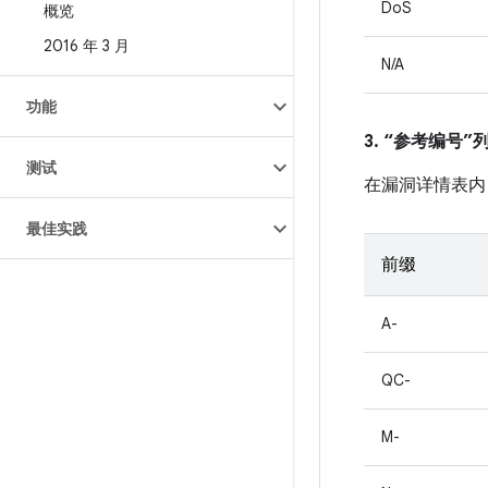
DoS
概览
2016 年 3 月
N/A
功能
3. “参考编号
测试
在漏洞详情表内
最佳实践
前缀
A-
QC-
M-