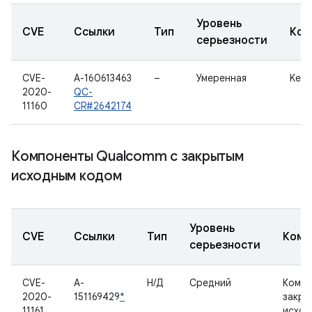
Уровень
CVE
Ссылки
Тип
Ком
серьезности
CVE-
A-160613463
–
Умеренная
Kern
2020-
QC-
11160
CR#2642174
Компоненты Qualcomm с закрытым
исходным кодом
Уровень
CVE
Ссылки
Тип
Комп
серьезности
CVE-
A-
Н/Д
Средний
Компо
2020-
151169429
*
закры
11161
исход