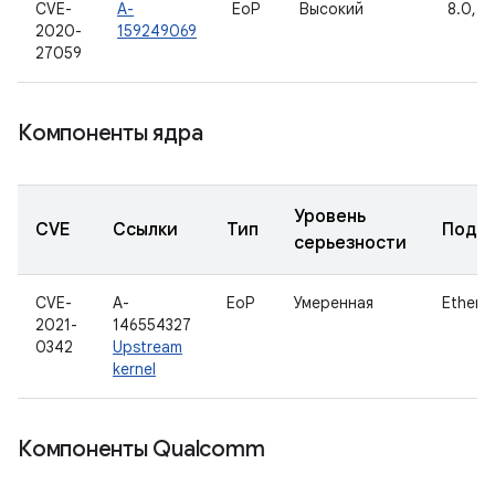
CVE-
A-
EoP
Высокий
8.0, 8.
2020-
159249069
27059
Компоненты ядра
Уровень
CVE
Ссылки
Тип
Подк
серьезности
CVE-
A-
EoP
Умеренная
Ethern
2021-
146554327
0342
Upstream
kernel
Компоненты Qualcomm