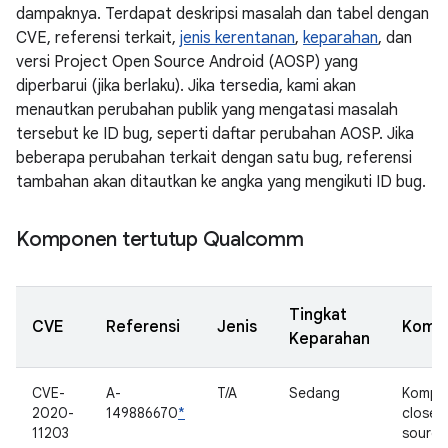
dampaknya. Terdapat deskripsi masalah dan tabel dengan
CVE, referensi terkait,
jenis kerentanan
,
keparahan
, dan
versi Project Open Source Android (AOSP) yang
diperbarui (jika berlaku). Jika tersedia, kami akan
menautkan perubahan publik yang mengatasi masalah
tersebut ke ID bug, seperti daftar perubahan AOSP. Jika
beberapa perubahan terkait dengan satu bug, referensi
tambahan akan ditautkan ke angka yang mengikuti ID bug.
Komponen tertutup Qualcomm
Tingkat
CVE
Referensi
Jenis
Komp
Keparahan
CVE-
A-
T/A
Sedang
Kompo
2020-
149886670
*
closed
11203
source