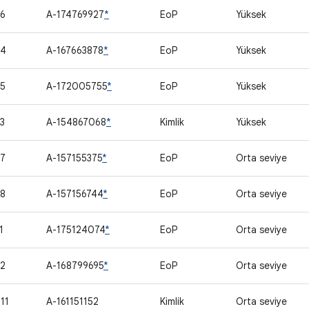
6
A-174769927
*
EoP
Yüksek
64
A-167663878
*
EoP
Yüksek
5
A-172005755
*
EoP
Yüksek
3
A-154867068
*
Kimlik
Yüksek
7
A-157155375
*
EoP
Orta seviye
8
A-157156744
*
EoP
Orta seviye
1
A-175124074
*
EoP
Orta seviye
2
A-168799695
*
EoP
Orta seviye
11
A-161151152
Kimlik
Orta seviye