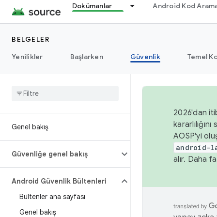
Dokümanlar
Android Kod Arama
BELGELER
Yenilikler
Başlarken
Güvenlik
Temel Ko
2026'dan iti
kararlılığı
Genel bakış
AOSP'yi olu
android-l
Güvenliğe genel bakış
alır. Daha fa
Android Güvenlik Bültenleri
Bültenler ana sayfası
Genel bakış