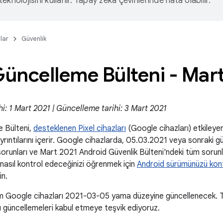
eknolojisini kullanır. Yapay zeka çevirilerinde hata olabilir.
lar
Güvenlik
Güncelleme Bülteni - Mar
hi: 1 Mart 2021 | Güncelleme tarihi: 3 Mart 2021
e Bülteni,
desteklenen Pixel cihazları
(Google cihazları) etkileyen 
 ayrıntılarını içerir. Google cihazlarda, 05.03.2021 veya sonraki g
orunları ve Mart 2021 Android Güvenlik Bülteni'ndeki tüm sorunlar
nasıl kontrol edeceğinizi öğrenmek için
Android sürümünüzü kon
in.
 Google cihazları 2021-03-05 yama düzeyine güncellenecek. Tü
u güncellemeleri kabul etmeye teşvik ediyoruz.