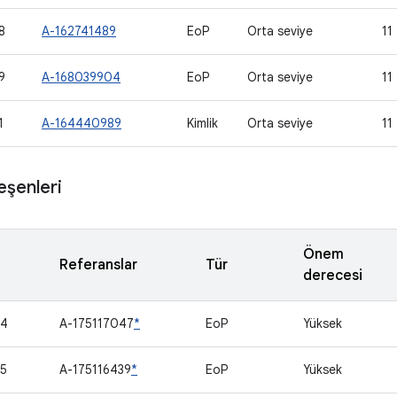
8
A-162741489
EoP
Orta seviye
11
9
A-168039904
EoP
Orta seviye
11
1
A-164440989
Kimlik
Orta seviye
11
eşenleri
Önem
Referanslar
Tür
derecesi
54
A-175117047
*
EoP
Yüksek
5
A-175116439
*
EoP
Yüksek