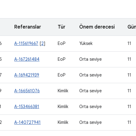
Referanslar
Tür
Önem derecesi
Gün
6
A-115619667
[
2
]
EoP
Yüksek
11
5
A-167261484
EoP
Orta seviye
11
7
A-169421939
EoP
Orta seviye
11
9
A-166561076
Kimlik
Orta seviye
11
1
A-153466381
Kimlik
Orta seviye
11
2
A-140727941
Kimlik
Orta seviye
11