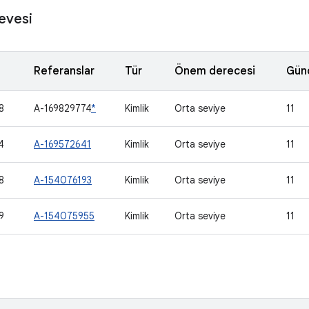
evesi
Referanslar
Tür
Önem derecesi
Gün
8
A-169829774
*
Kimlik
Orta seviye
11
4
A-169572641
Kimlik
Orta seviye
11
8
A-154076193
Kimlik
Orta seviye
11
9
A-154075955
Kimlik
Orta seviye
11