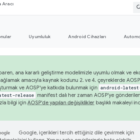
 Aracı
nular
Uyumluluk
Android Cihazları
Automo
baren, ana kararlı geliştirme modelimizle uyumlu olmak ve ek
nı sağlamak amacıyla kaynak kodunu 2. ve 4. çeyreklerde AOSP
şturmak ve AOSP'ye katkıda bulunmak için
android-latest
atest-release
manifest dalı her zaman AOSP'ye gönderile
zla bilgi için
AOSP'de yapılan değişiklikler
başlıklı makaleyi inc
Google, içerikleri tercih ettiğiniz dile çevirmek için