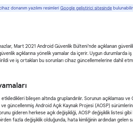
ihaz donanım yazılımı resimleri
Google geliştirici sitesinde
bulunabilir
azlar, Mart 2021 Android Güvenlik Bülteni'nde açıklanan güvenlik 
güvenlik açıklarına yönelik yamalar da içerir. Uygun durumlarda iş 
ldirildi ve iş ortakları bu sorunları cihaz güncellemelerine dahil etm
yamaları
, etkiledikleri bileşen altında gruplandırılır. Sorunun açıklaması ve C
ve güncellenmiş Android Açık Kaynak Projesi (AOSP) sürümlerini 
runu gideren herkese açık değişikliği, AOSP değişiklik listesi gibi 
i birden fazla değişiklik olduğunda, hata kimliğinin ardından gelen 