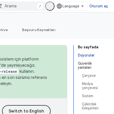
/
Oturum aç
tive
Başvuru Kaynakları
Bu sayfada
Duyurular
osistem için platform
Güvenlik
'de yayınlayacağız.
yamaları
-release
kullanın.
Çerçeve
n en son sürümü referans
eleyin.
Medya
çerçevesi
Sistem
Çekirdek
bileşenleri