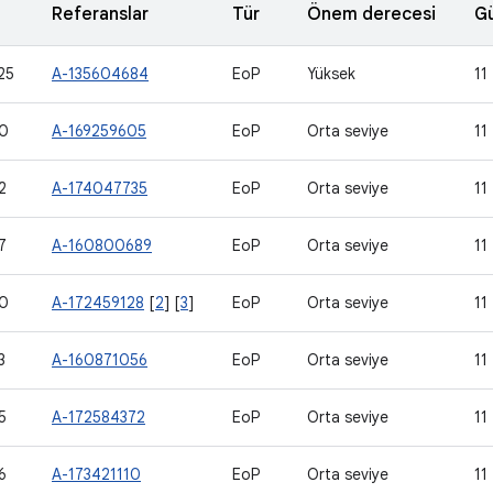
Referanslar
Tür
Önem derecesi
Gü
25
A-135604684
EoP
Yüksek
11
0
A-169259605
EoP
Orta seviye
11
2
A-174047735
EoP
Orta seviye
11
7
A-160800689
EoP
Orta seviye
11
0
A-172459128
[
2
] [
3
]
EoP
Orta seviye
11
3
A-160871056
EoP
Orta seviye
11
5
A-172584372
EoP
Orta seviye
11
6
A-173421110
EoP
Orta seviye
11