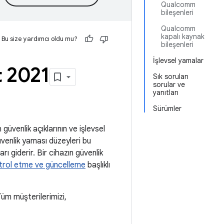
Qualcomm
bileşenleri
Qualcomm
kapalı kaynak
Bu size yardımcı oldu mu?
bileşenleri
İşlevsel yamalar
t 2021
Sık sorulan
sorular ve
yanıtları
Sürümler
güvenlik açıklarının ve işlevsel
üvenlik yaması düzeyleri bu
ı giderir. Bir cihazın güvenlik
trol etme ve güncelleme
başlıklı
m müşterilerimizi,