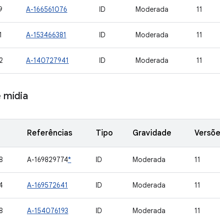
9
A-166561076
ID
Moderada
11
1
A-153466381
ID
Moderada
11
2
A-140727941
ID
Moderada
11
 mídia
Referências
Tipo
Gravidade
Versõe
8
A-169829774
*
ID
Moderada
11
4
A-169572641
ID
Moderada
11
8
A-154076193
ID
Moderada
11