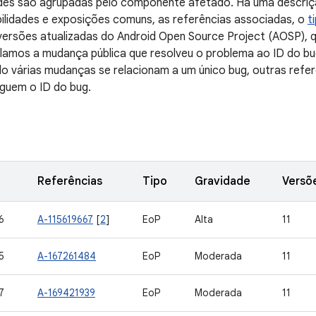
dades são agrupadas pelo componente afetado. Há uma descri
ilidades e exposições comuns, as referências associadas, o
t
versões atualizadas do Android Open Source Project (AOSP), 
culamos a mudança pública que resolveu o problema ao ID do b
 várias mudanças se relacionam a um único bug, outras refer
guem o ID do bug.
Referências
Tipo
Gravidade
Versõ
6
A-115619667
[
2
]
EoP
Alta
11
5
A-167261484
EoP
Moderada
11
7
A-169421939
EoP
Moderada
11