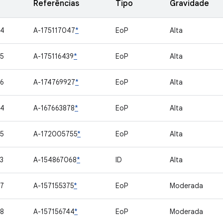
Referências
Tipo
Gravidade
54
A-175117047
*
EoP
Alta
5
A-175116439
*
EoP
Alta
6
A-174769927
*
EoP
Alta
64
A-167663878
*
EoP
Alta
5
A-172005755
*
EoP
Alta
3
A-154867068
*
ID
Alta
7
A-157155375
*
EoP
Moderada
8
A-157156744
*
EoP
Moderada