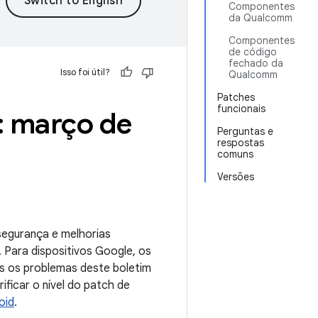
Componentes
da Qualcomm
Componentes
de código
fechado da
Isso foi útil?
Qualcomm
Patches
funcionais
l: março de
Perguntas e
respostas
comuns
Versões
 segurança e melhorias
. Para dispositivos Google, os
s os problemas deste boletim
ficar o nível do patch de
oid
.