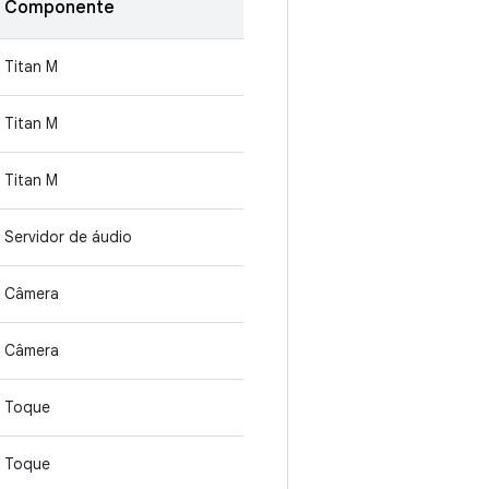
Componente
Titan M
Titan M
Titan M
Servidor de áudio
Câmera
Câmera
Toque
Toque