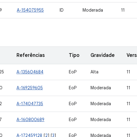
9
A-154075955
ID
Moderada
11
Referências
Tipo
Gravidade
Vers
25
A-135604684
EoP
Alta
11
0
A-169259605
EoP
Moderada
11
2
A-174047735
EoP
Moderada
11
7
A-160800689
EoP
Moderada
11
0
A-172459128
[
2
] [
3
]
EoP
Moderada
11