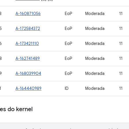
3
A-160871056
EoP
Moderada
11
5
A-172584372
EoP
Moderada
11
6
A-173421110
EoP
Moderada
11
8
A-162741489
EoP
Moderada
11
9
A-168039904
EoP
Moderada
11
1
A-164440989
ID
Moderada
11
s do kernel