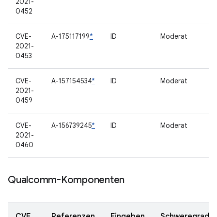
2021-
0452
CVE-
A-175117199
*
ID
Moderat
2021-
0453
CVE-
A-157154534
*
ID
Moderat
2021-
0459
CVE-
A-156739245
*
ID
Moderat
2021-
0460
Qualcomm-Komponenten
CVE
Referenzen
Eingeben
Schweregrad