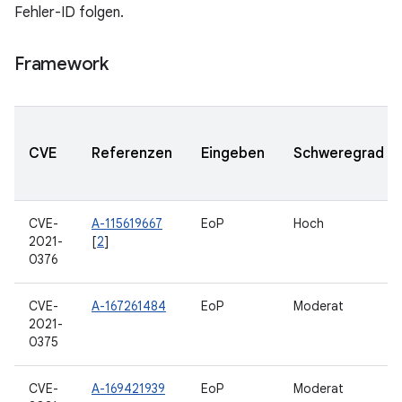
Fehler-ID folgen.
Framework
CVE
Referenzen
Eingeben
Schweregrad
CVE-
A-115619667
EoP
Hoch
2021-
[
2
]
0376
CVE-
A-167261484
EoP
Moderat
2021-
0375
CVE-
A-169421939
EoP
Moderat