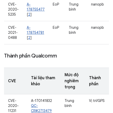
CVE-
A-
EoP
Trung
nanopb
2020-
178755477
bình
5235
[
2
]
CVE-
A-
EoP
Trung
nanopb
2021-
178754781
bình
0488
[
2
]
Thành phần Qualcomm
Mức độ
Tài liệu tham
Thành
CVE
nghiêm
khảo
phần
trọng
CVE-
A-170141832
Trung
Vị trí/GPS
2020-
QC-
bình
11231
CR#2713479