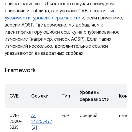
они затрагивают. Для каждого случая приведены
описание и таблица, где указаны CVE, ссылки,
тип
уязвимости
,
уровень серьезности
и, если применимо,
версии AOSP. Где возможно, мы добавляем к
идентификатору ошибки ссылку на опубликованное
изменение (например, список AOSP). Если таких
изменений несколько, дополнительные ссылки
указываются в квадратных скобках.
Framework
Уровень
CVE
Ссылки
Тип
Комп
серьезности
CVE-
A-
EoP
Средний
nanop
2020-
178755477
5235
[
2
]