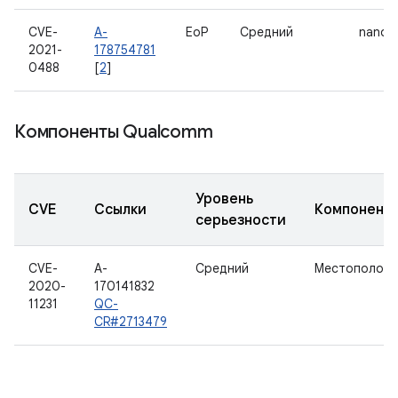
CVE-
A-
EoP
Средний
nanop
2021-
178754781
0488
[
2
]
Компоненты Qualcomm
Уровень
CVE
Ссылки
Компонент
серьезности
CVE-
A-
Средний
Местоположе
2020-
170141832
11231
QC-
CR#2713479