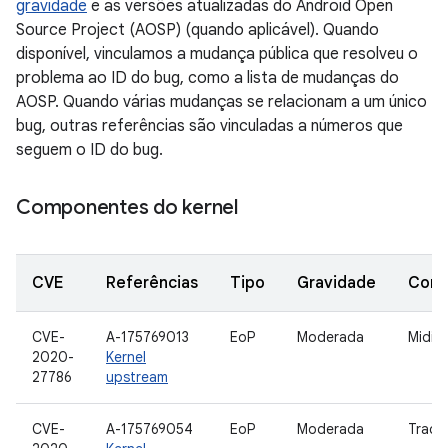
gravidade
e as versões atualizadas do Android Open
Source Project (AOSP) (quando aplicável). Quando
disponível, vinculamos a mudança pública que resolveu o
problema ao ID do bug, como a lista de mudanças do
AOSP. Quando várias mudanças se relacionam a um único
bug, outras referências são vinculadas a números que
seguem o ID do bug.
Componentes do kernel
CVE
Referências
Tipo
Gravidade
Com
CVE-
A-175769013
EoP
Moderada
Midi
2020-
Kernel
27786
upstream
CVE-
A-175769054
EoP
Moderada
Traci