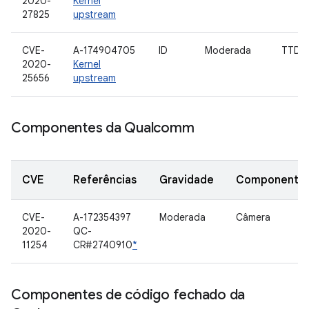
2020-
Kernel
27825
upstream
CVE-
A-174904705
ID
Moderada
TTD
2020-
Kernel
25656
upstream
Componentes da Qualcomm
CVE
Referências
Gravidade
Componente
CVE-
A-172354397
Moderada
Câmera
2020-
QC-
11254
CR#2740910
*
Componentes de código fechado da