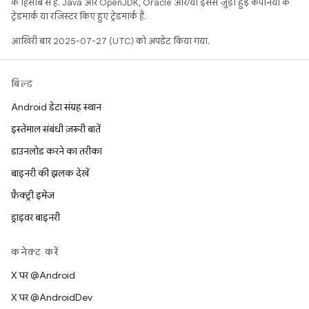
के हिसाब से हैं. Java और OpenJDK, Oracle और/या इससे जुड़ी हुई कंपनियों के
ट्रेडमार्क या रजिस्टर किए हुए ट्रेडमार्क हैं.
आखिरी बार 2025-07-27 (UTC) को अपडेट किया गया.
बिल्ड
Android डेटा संग्रह स्थान
इस्तेमाल संबंधी ज़रूरी बातें
डाउनलोड करने का तरीका
बाइनरी की झलक देखें
फ़ैक्ट्री इमेज
ड्राइवर बाइनरी
कनेक्ट करें
X पर @Android
X पर @AndroidDev