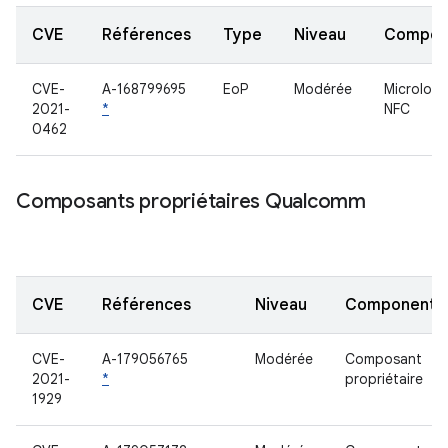
CVE
Références
Type
Niveau
Compon
CVE-
A-168799695
EoP
Modérée
Micrologic
2021-
*
NFC
0462
Composants propriétaires Qualcomm
CVE
Références
Niveau
Component
CVE-
A-179056765
Modérée
Composant
2021-
*
propriétaire
1929