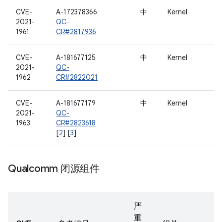
CVE-
A-172378366
中
Kernel
2021-
QC-
1961
CR#2817936
CVE-
A-181677125
中
Kernel
2021-
QC-
1962
CR#2822021
CVE-
A-181677179
中
Kernel
2021-
QC-
1963
CR#2823618
[
2
] [
3
]
Qualcomm 闭源组件
严
重