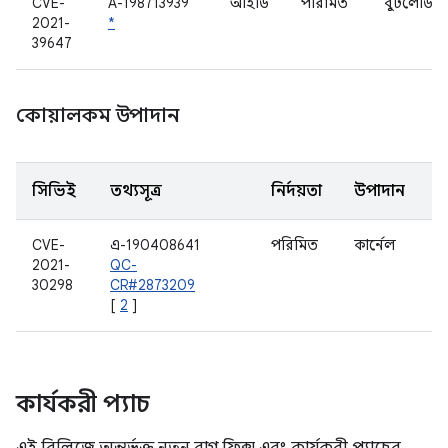
CVE-
A-198713939
আইডি
পরিমিত
বুটলোডার
2021-
*
39647
কোয়ালকম উপাদান
সিভিই
তথ্যসূত্র
নির্দয়তা
উপাদান
CVE-
এ-190408641
পরিমিত
কার্নেল
2021-
QC-
30298
CR#2873209
[
2
]
কার্যকরী প্যাচ