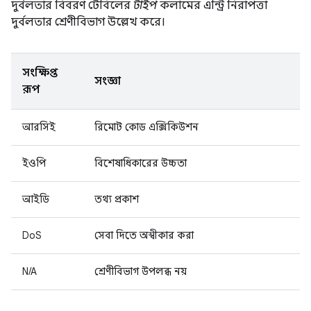
দুর্বলতার বিবরণ টেবিলের
টাইপ
কলামের এন্ট্রি নিরাপত্তা
দুর্বলতার শ্রেণীবিভাগ উল্লেখ করে।
সংক্ষিপ্ত
সংজ্ঞা
রূপ
আরসিই
রিমোট কোড এক্সিকিউশন
ইওপি
বিশেষাধিকারের উচ্চতা
আইডি
তথ্য প্রকাশ
DoS
সেবা দিতে অস্বীকার করা
N/A
শ্রেণীবিভাগ উপলব্ধ নয়