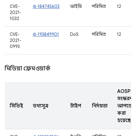
CVE-
এ-184745603
আইডি
পরিমিত
12
2021-
1032
CVE-
এ-193849901
DoS
পরিমিত
12
2021-
0993
মিডিয়া ফ্রেমওয়ার্ক
AOSP
সংস্করণ
সিভিই
তথ্যসূত্র
টাইপ
নির্দয়তা
আপডেট
করা
হয়েছে