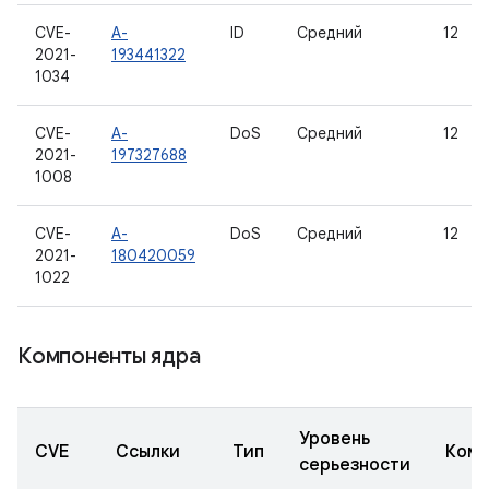
CVE-
A-
ID
Средний
12
2021-
193441322
1034
CVE-
A-
DoS
Средний
12
2021-
197327688
1008
CVE-
A-
DoS
Средний
12
2021-
180420059
1022
Компоненты ядра
Уровень
CVE
Ссылки
Тип
Комп
серьезности