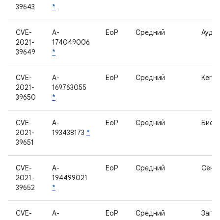
39643
*
CVE-
A-
EoP
Средний
Ауди
2021-
174049006
39649
*
CVE-
A-
EoP
Средний
Kerne
2021-
169763055
39650
*
CVE-
A-
EoP
Средний
Биом
2021-
193438173
*
39651
CVE-
A-
EoP
Средний
Сенс
2021-
194499021
39652
*
CVE-
A-
EoP
Средний
Загру