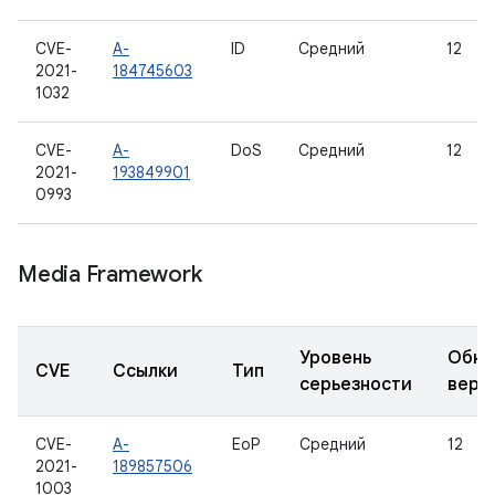
CVE-
A-
ID
Средний
12
2021-
184745603
1032
CVE-
A-
DoS
Средний
12
2021-
193849901
0993
Media Framework
Уровень
Обно
CVE
Ссылки
Тип
серьезности
верс
CVE-
A-
EoP
Средний
12
2021-
189857506
1003