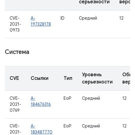
серьезности
верси
CVE-
A-
ID
Средний
12
2021-
197328178
0973
Система
Уровень
Обно
CVE
Ссылки
Тип
серьезности
верс
CVE-
A-
EoP
Средний
12
2021-
184676316
0769
CVE-
A-
EoP
Средний
12
2021-
183487770