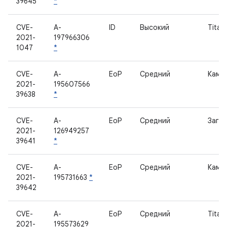
39645
*
CVE-
A-
ID
Высокий
Titan
2021-
197966306
1047
*
CVE-
A-
EoP
Средний
Каме
2021-
195607566
39638
*
CVE-
A-
EoP
Средний
Загру
2021-
126949257
39641
*
CVE-
A-
EoP
Средний
Каме
2021-
195731663
*
39642
CVE-
A-
EoP
Средний
Titan
2021-
195573629