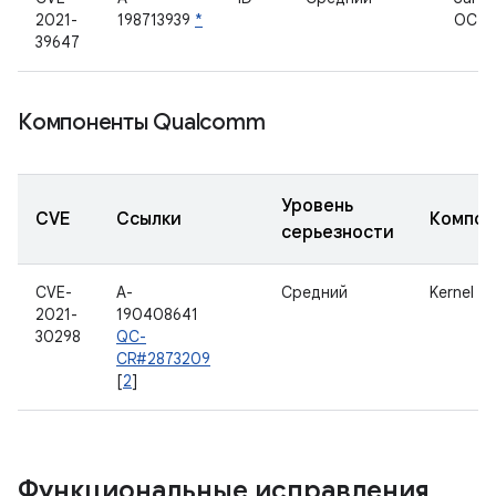
2021-
198713939
*
ОС
39647
Компоненты Qualcomm
Уровень
CVE
Ссылки
Компон
серьезности
CVE-
A-
Средний
Kernel
2021-
190408641
30298
QC-
CR#2873209
[
2
]
Функциональные исправления