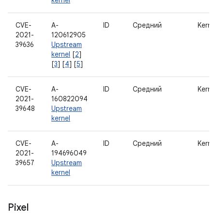
kernel
CVE-
A-
ID
Средний
Kernel
2021-
120612905
39636
Upstream
kernel
[
2
]
[
3
] [
4
] [
5
]
CVE-
A-
ID
Средний
Kernel
2021-
160822094
39648
Upstream
kernel
CVE-
A-
ID
Средний
Kernel
2021-
194696049
39657
Upstream
kernel
Pixel