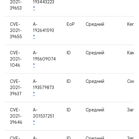
2021-
193443223
39653
*
CVE-
A-
EoP
Средний
Kerne
2021-
192641593
39655
*
CVE-
A-
ID
Средний
Каме
2021-
195609074
1046
*
CVE-
A-
ID
Средний
Сист
2021-
193579873
39637
*
CVE-
A-
ID
Средний
Загру
2021-
201537251
39646
*
CVE-
A-
ID
Средний
Загру