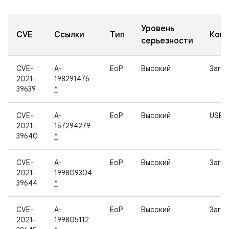
Уровень
CVE
Ссылки
Тип
Ком
серьезности
CVE-
A-
EoP
Высокий
Загру
2021-
198291476
39639
*
CVE-
A-
EoP
Высокий
USB
2021-
157294279
39640
*
CVE-
A-
EoP
Высокий
Загру
2021-
199809304
39644
*
CVE-
A-
EoP
Высокий
Загру
2021-
199805112