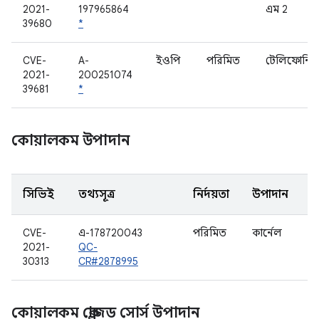
2021-
197965864
এম 2
39680
*
CVE-
A-
ইওপি
পরিমিত
টেলিফোনি
2021-
200251074
39681
*
কোয়ালকম উপাদান
সিভিই
তথ্যসূত্র
নির্দয়তা
উপাদান
CVE-
এ-178720043
পরিমিত
কার্নেল
2021-
QC-
30313
CR#2878995
কোয়ালকম ক্লোজড সোর্স উপাদান