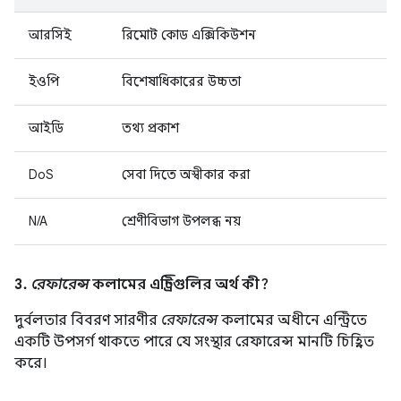
আরসিই
রিমোট কোড এক্সিকিউশন
ইওপি
বিশেষাধিকারের উচ্চতা
আইডি
তথ্য প্রকাশ
DoS
সেবা দিতে অস্বীকার করা
N/A
শ্রেণীবিভাগ উপলব্ধ নয়
3.
রেফারেন্স
কলামের এন্ট্রিগুলির অর্থ কী?
দুর্বলতার বিবরণ সারণীর
রেফারেন্স
কলামের অধীনে এন্ট্রিতে
একটি উপসর্গ থাকতে পারে যে সংস্থার রেফারেন্স মানটি চিহ্নিত
করে।