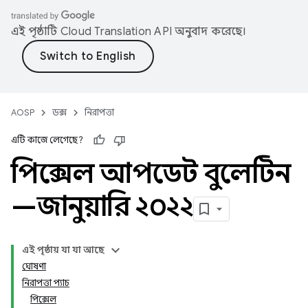
এই পৃষ্ঠাটি
Cloud Translation API
অনুবাদ করেছে।
AOSP
ডক্স
নিরাপত্তা
এটি কাজে লেগেছে?
পিক্সেল আপডেট বুলেটিন
—জানুয়ারি ২০২২
এই পৃষ্ঠায় যা যা আছে
ঘোষণা
নিরাপত্তা প্যাচ
পিক্সেল