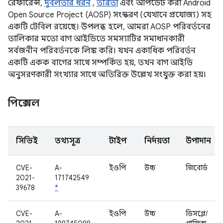
রেফারেন্স,
দুর্বলতার ধরন
,
তীব্রতা
এবং আপডেট করা Android
Open Source Project (AOSP) সংস্করণ (যেখানে প্রযোজ্য) সহ
একটি টেবিল রয়েছে। উপলব্ধ হলে, আমরা AOSP পরিবর্তনের
তালিকার মতো বাগ আইডিতে সমস্যাটির সমাধানকারী
সর্বজনীন পরিবর্তনকে লিঙ্ক করি। যখন একাধিক পরিবর্তন
একটি একক বাগের সাথে সম্পর্কিত হয়, তখন বাগ আইডি
অনুসরণকারী সংখ্যার সাথে অতিরিক্ত উল্লেখ সংযুক্ত করা হয়।
পিক্সেল
সিভিই
তথ্যসূত্র
টাইপ
নির্দয়তা
উপাদান
CVE-
A-
ইওপি
উচ্চ
জিবোর্ড
2021-
171742549
39678
*
CVE-
A-
ইওপি
উচ্চ
ডিসপ্লে/