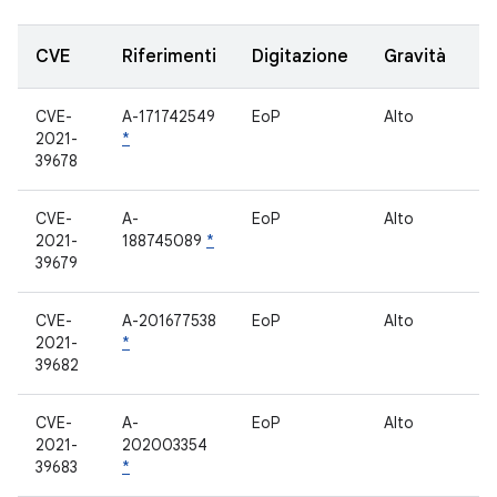
CVE
Riferimenti
Digitazione
Gravità
CVE-
A-171742549
EoP
Alto
2021-
*
39678
CVE-
A-
EoP
Alto
2021-
188745089
*
39679
CVE-
A-201677538
EoP
Alto
2021-
*
39682
CVE-
A-
EoP
Alto
2021-
202003354
39683
*