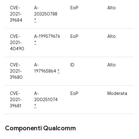
CVE-
A-
EoP
Alto
2021-
203250788
39684
*
CVE-
A-199579676
EoP
Alto
2021-
*
40490
CVE-
A-
ID
Alto
2021-
197965864
*
39680
CVE-
A-
EoP
Moderata
2021-
200251074
39681
*
Componenti Qualcomm