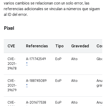
varios cambios se relacionan con un solo error, las
referencias adicionales se vinculan a números que siguen
al ID del error.
Pixel
CVE
Referencias
Tipo
Gravedad
Com
CVE-
A-171742549
EoP
Alto
Gboa
2021-
*
39678
CVE-
A-188745089
EoP
Alto
Anunc
2021-
*
gráfic
39679
CVE-
A-201677538
EoP
Alto
Anunc