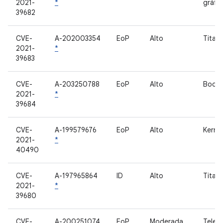
2021-
*
gráfic
39682
CVE-
A-202003354
EoP
Alto
Titan
2021-
*
39683
CVE-
A-203250788
EoP
Alto
Bootl
2021-
*
39684
CVE-
A-199579676
EoP
Alto
Kernel
2021-
*
40490
CVE-
A-197965864
ID
Alto
Titan
2021-
*
39680
CVE-
A-200251074
EoP
Moderada
Telef