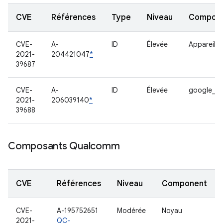
CVE
Références
Type
Niveau
Compon
CVE-
A-
ID
Élevée
Appareil 
2021-
204421047
*
39687
CVE-
A-
ID
Élevée
google_ba
2021-
206039140
*
39688
Composants Qualcomm
CVE
Références
Niveau
Component
CVE-
A-195752651
Modérée
Noyau
2021-
QC-