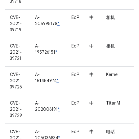
39718
CVE-
A-
EoP
中
相机
2021-
205995178
*
39719
CVE-
A-
EoP
中
相机
2021-
195726151
*
39721
CVE-
A-
EoP
中
Kernel
2021-
151454974
*
39725
CVE-
A-
EoP
中
TitanM
2021-
202006191
*
39729
CVE-
A-
EoP
中
电话
2021-
205036834
*