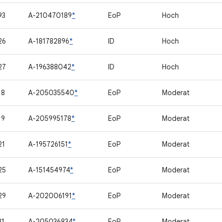
93
A-210470189
*
EoP
Hoch
26
A-181782896
*
ID
Hoch
27
A-196388042
*
ID
Hoch
18
A-205035540
*
EoP
Moderat
19
A-205995178
*
EoP
Moderat
21
A-195726151
*
EoP
Moderat
25
A-151454974
*
EoP
Moderat
29
A-202006191
*
EoP
Moderat
31
A-205036834
*
EoP
Moderat