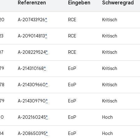
Referenzen
Eingeben
Schweregrad
20
A-207433926
*
RCE
Kritisch
23
A-209014813
*
RCE
Kritisch
37
A-208229524
*
RCE
Kritisch
79
A-214310168
*
EoP
Kritisch
78
A-214309660
*
EoP
Kritisch
79
A-214309790
*
EoP
Kritisch
10
A-202160245
*
EoP
Hoch
34
A-208650395
*
EoP
Hoch