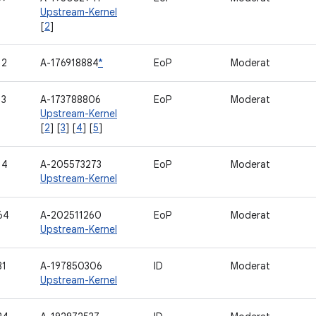
Upstream-Kernel
[
2
]
12
A-176918884
*
EoP
Moderat
13
A-173788806
EoP
Moderat
Upstream-Kernel
[
2
] [
3
] [
4
] [
5
]
14
A-205573273
EoP
Moderat
Upstream-Kernel
64
A-202511260
EoP
Moderat
Upstream-Kernel
81
A-197850306
ID
Moderat
Upstream-Kernel