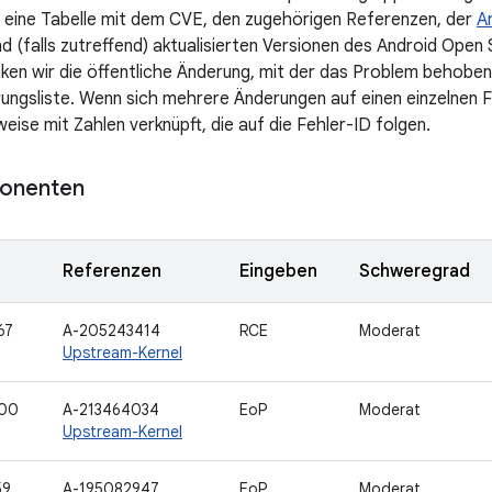
 eine Tabelle mit dem CVE, den zugehörigen Referenzen, der
A
d (falls zutreffend) aktualisierten Versionen des Android Open
nken wir die öffentliche Änderung, mit der das Problem behoben 
ngsliste. Wenn sich mehrere Änderungen auf einen einzelnen 
eise mit Zahlen verknüpft, die auf die Fehler-ID folgen.
onenten
Referenzen
Eingeben
Schweregrad
67
A-205243414
RCE
Moderat
Upstream-Kernel
600
A-213464034
EoP
Moderat
Upstream-Kernel
59
A-195082947
EoP
Moderat