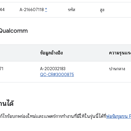
44
A-216607118
*
รหัส
สูง
 Qualcomm
ข้อมูลอ้างอิง
ความรุนแร
71
A-202032183
ปานกลาง
QC-CR#3000875
านได้
้ไขข้อบกพร่องใหม่และแพตช์การทํางานที่มีให้ในรุ่นนี้ได้ที่
ฟอรัมชุมชน P