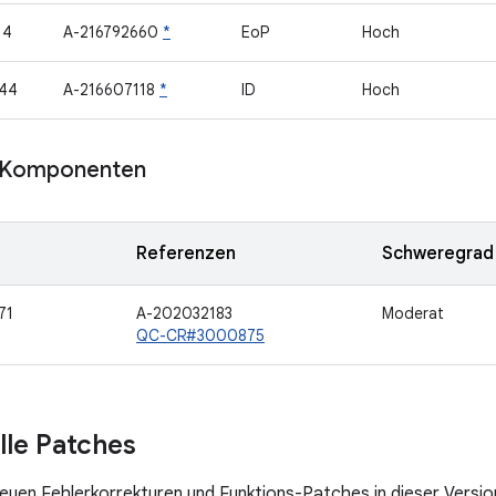
14
A-216792660
*
EoP
Hoch
44
A-216607118
*
ID
Hoch
Komponenten
Referenzen
Schweregrad
71
A-202032183
Moderat
QC-CR#3000875
lle Patches
neuen Fehlerkorrekturen und Funktions-Patches in dieser Versio