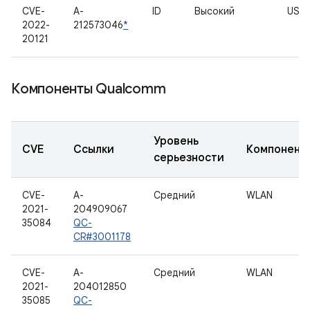
CVE-
A-
ID
Высокий
USCC
2022-
212573046
*
20121
Компоненты Qualcomm
Уровень
CVE
Ссылки
Компонент
серьезности
CVE-
A-
Средний
WLAN
2021-
204909067
35084
QC-
CR#3001178
CVE-
A-
Средний
WLAN
2021-
204012850
35085
QC-