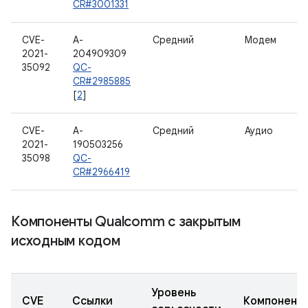
CR#3001331
CVE-
A-
Средний
Модем
2021-
204909309
35092
QC-
CR#2985885
[
2
]
CVE-
A-
Средний
Аудио
2021-
190503256
35098
QC-
CR#2966419
Компоненты Qualcomm с закрытым
исходным кодом
Уровень
CVE
Ссылки
Компонент