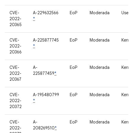
CVE-
A-229632566
EoP
Moderada
Userl
2022-
*
20365
CVE-
A-225877745
EoP
Moderada
Kerne
2022-
*
20366
CVE-
A-
EoP
Moderada
Kerne
2022-
225877459
*
20367
CVE-
A-195480799
EoP
Moderada
Kerne
2022-
*
20372
CVE-
A-
EoP
Moderada
Kerne
2022-
208269510
*