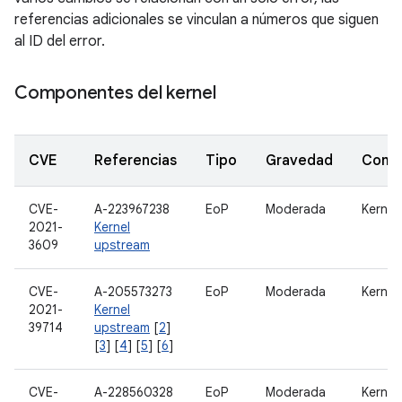
referencias adicionales se vinculan a números que siguen
al ID del error.
Componentes del kernel
CVE
Referencias
Tipo
Gravedad
Comp
CVE-
A-223967238
EoP
Moderada
Kernel
2021-
Kernel
3609
upstream
CVE-
A-205573273
EoP
Moderada
Kernel
2021-
Kernel
39714
upstream
[
2
]
[
3
] [
4
] [
5
] [
6
]
CVE-
A-228560328
EoP
Moderada
Kernel