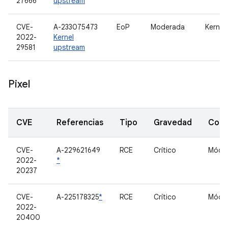
27666
upstream
CVE-
A-233075473
EoP
Moderada
Kernel
2022-
Kernel
29581
upstream
Pixel
CVE
Referencias
Tipo
Gravedad
Com
CVE-
A-229621649
RCE
Crítico
Móde
2022-
*
20237
CVE-
A-225178325
*
RCE
Crítico
Móde
2022-
20400