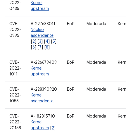
2022-
Kernel
0435
upstream
CVE-
A-227638011
EoP
Moderada
Kernel
2022-
Núcleo
0995
ascendente
[
2
] [
3
] [
4
] [
5
]
[
6
] [
7
] [
8
]
CVE-
A-226679409
EoP
Moderada
Kernel
2022-
Kernel
1011
upstream
CVE-
A-228390920
EoP
Moderada
Kernel
2022-
Kernel
1055
ascendente
CVE-
A-182815710
EoP
Moderada
Kernel
2022-
Kernel
20158
upstream
[
2
]