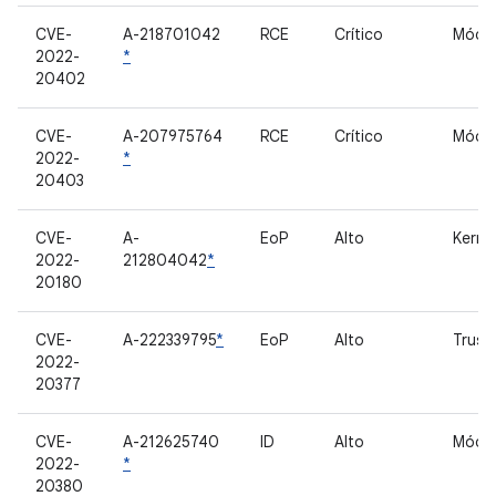
CVE-
A-218701042
RCE
Crítico
Móde
2022-
*
20402
CVE-
A-207975764
RCE
Crítico
Móde
2022-
*
20403
CVE-
A-
EoP
Alto
Kerne
2022-
212804042
*
20180
CVE-
A-222339795
*
EoP
Alto
Trust
2022-
20377
CVE-
A-212625740
ID
Alto
Móde
2022-
*
20380