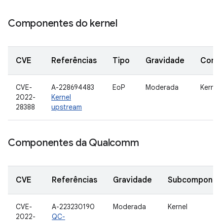
Componentes do kernel
CVE
Referências
Tipo
Gravidade
Comp
CVE-
A-228694483
EoP
Moderada
Kernel
2022-
Kernel
28388
upstream
Componentes da Qualcomm
CVE
Referências
Gravidade
Subcomponen
CVE-
A-223230190
Moderada
Kernel
2022-
QC-