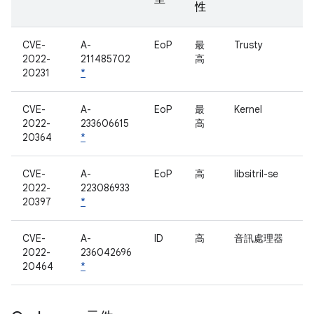
性
CVE-
A-
EoP
最
Trusty
2022-
211485702
高
20231
*
CVE-
A-
EoP
最
Kernel
2022-
233606615
高
20364
*
CVE-
A-
EoP
高
libsitril-se
2022-
223086933
20397
*
CVE-
A-
ID
高
音訊處理器
2022-
236042696
20464
*