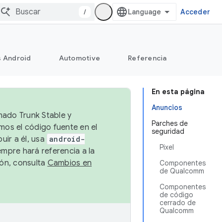
/
Acceder
s Android
Automotive
Referencia
En esta página
Anuncios
mado Trunk Stable y
Parches de
emos el código fuente en el
seguridad
uir a él, usa
android-
Pixel
empre hará referencia a la
ión, consulta
Cambios en
Componentes
de Qualcomm
Componentes
de código
cerrado de
Qualcomm