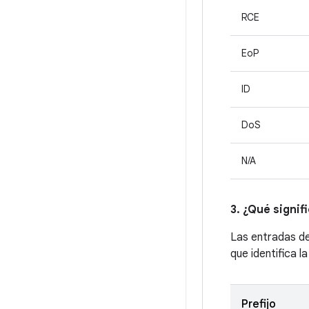
RCE
EoP
ID
DoS
N/A
3. ¿Qué signif
Las entradas d
que identifica l
Prefijo