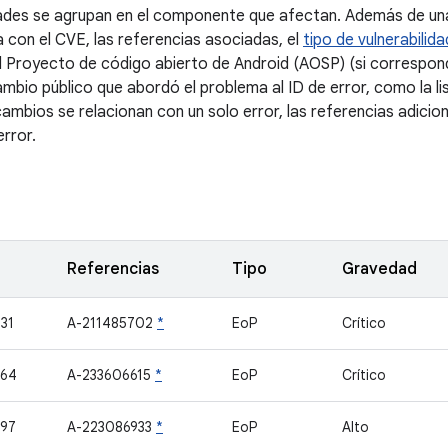
dades se agrupan en el componente que afectan. Además de una
a con el CVE, las referencias asociadas, el
tipo de vulnerabilida
l Proyecto de código abierto de Android (AOSP) (si correspond
ambio público que abordó el problema al ID de error, como la l
ambios se relacionan con un solo error, las referencias adicio
error.
Referencias
Tipo
Gravedad
31
A-211485702
*
EoP
Crítico
364
A-233606615
*
EoP
Crítico
97
A-223086933
*
EoP
Alto