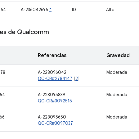
464
A-236042696
*
ID
Alto
es de Qualcomm
Referencias
Gravedad
078
A-228096042
Moderada
QC-CR#2784147
[
2
]
64
A-228095839
Moderada
QC-CR#3092515
66
A-228095650
Moderada
QC-CR#3097037