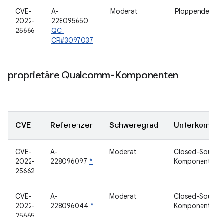
CVE-
A-
Moderat
Ploppendes 
2022-
228095650
25666
QC-
CR#3097037
proprietäre Qualcomm-Komponenten
CVE
Referenzen
Schweregrad
Unterkomp
CVE-
A-
Moderat
Closed-Sour
2022-
228096097
*
Komponente
25662
CVE-
A-
Moderat
Closed-Sour
2022-
228096044
*
Komponente
25665