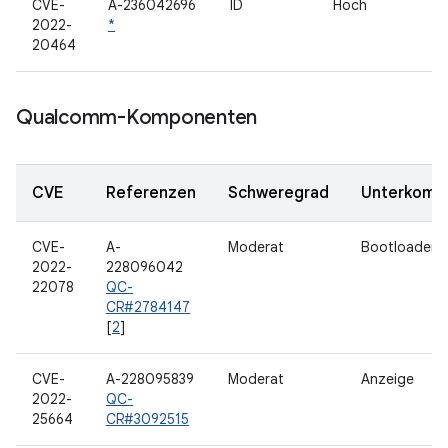
CVE-
A-236042696
ID
Hoch
2022-
*
20464
Qualcomm-Komponenten
CVE
Referenzen
Schweregrad
Unterkomp
CVE-
A-
Moderat
Bootloader
2022-
228096042
22078
QC-
CR#2784147
[
2
]
CVE-
A-228095839
Moderat
Anzeige
2022-
QC-
25664
CR#3092515